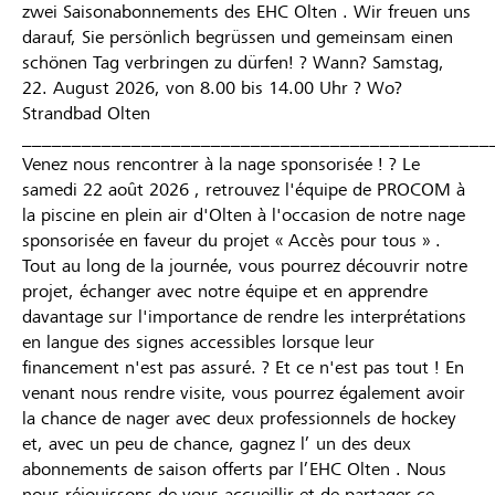
zwei Saisonabonnements des EHC Olten . Wir freuen uns
darauf, Sie persönlich begrüssen und gemeinsam einen
schönen Tag verbringen zu dürfen! ? Wann? Samstag,
22. August 2026, von 8.00 bis 14.00 Uhr ? Wo?
Strandbad Olten
_______________________________________________
Venez nous rencontrer à la nage sponsorisée ! ?‍ Le
samedi 22 août 2026 , retrouvez l'équipe de PROCOM à
la piscine en plein air d'Olten à l'occasion de notre nage
sponsorisée en faveur du projet « Accès pour tous » .
Tout au long de la journée, vous pourrez découvrir notre
projet, échanger avec notre équipe et en apprendre
davantage sur l'importance de rendre les interprétations
en langue des signes accessibles lorsque leur
financement n'est pas assuré. ? Et ce n'est pas tout ! En
venant nous rendre visite, vous pourrez également avoir
la chance de nager avec deux professionnels de hockey
et, avec un peu de chance, gagnez l’ un des deux
abonnements de saison offerts par l’EHC Olten . Nous
nous réjouissons de vous accueillir et de partager ce