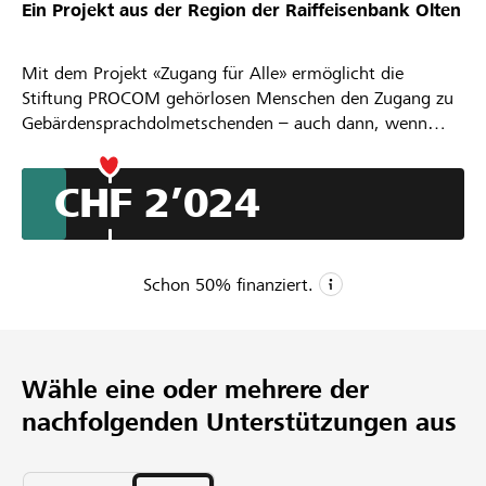
Ein Projekt aus der Region der
Raiffeisenbank Olten
Partner / Raiffeisenbank
Mit dem Projekt «Zugang für Alle» ermöglicht die
Stiftung PROCOM gehörlosen Menschen den Zugang zu
Gebärdensprachdolmetschenden – auch dann, wenn
keine Finanzierung durch IV, Behörden oder andere
Anmelden
Stellen möglich ist.
CHF 2’024
Jedes Jahr bleiben tausende wichtige Einsätze ungedeckt.
Registrieren
Besonders betroffen sind Arzttermine, psychologische
Beratungen oder andere persönliche und wichtige
Gespräche. Genau dort ist verständliche Kommunikation
Schon
50
% finanziert.
entscheidend.
DE
FR
IT
CHF 4’000
Mindestbetrag
Wähle eine oder mehrere der
CHF 20’000
nachfolgenden Unterstützungen aus
Wunschbetrag
146
Unterstützungen