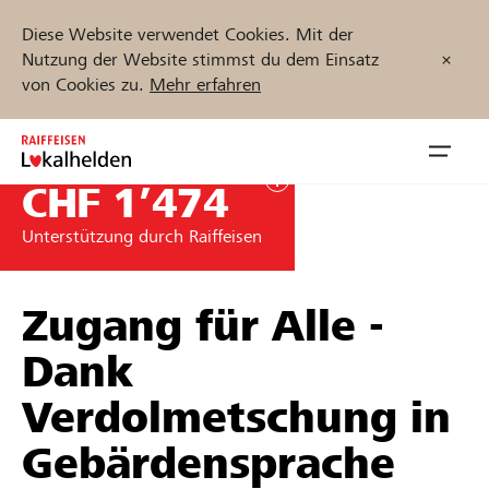
Diese Website verwendet Cookies. Mit der
Nutzung der Website stimmst du dem Einsatz
von Cookies zu.
Mehr erfahren
Zum
Inhalt
Navig
springen
öffnen
CHF 1’474
Unterstützung durch Raiffeisen
Jetzt starten
Zugang für Alle -
Projekte und Organisationen finden
Dank
Verdolmetschung in
Unterstützen
Gebärdensprache
Hilfe & Support