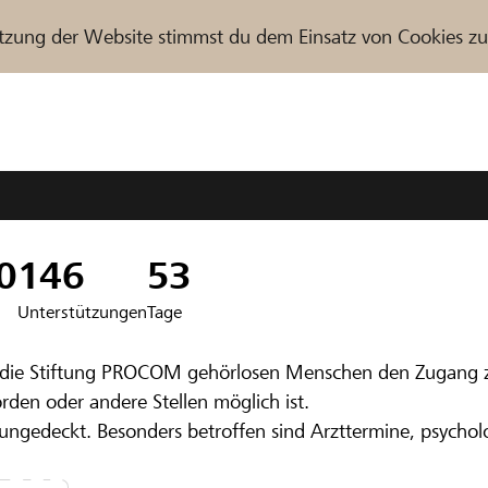
tzung der Website stimmst du dem Einsatz von Cookies z
r / Raiffeisenbank
0
146
53
Unterstützungen
Tage
nbank Olten
ht die Stiftung PROCOM gehörlosen Menschen den Zugang
Alle - Dank
den oder andere Stellen möglich ist.
 ungedeckt. Besonders betroffen sind Arzttermine, psycho
chung in Gebär
tändliche Kommunikation entscheidend.