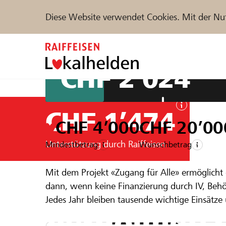
Diese Website verwendet Cookies. Mit der Nu
Zum
Inhalt
springen
CHF 2’024
Unterstützen
Hilfe & Support
Partne
CHF 1’474
CHF 4’000
CHF 20’00
Projekte und Organisationen finden
Unterstützung durch Raiffeisen
Mindestbetrag
Wunschbetrag
Ein Projekt aus der Region der
Raiffeise
Mit dem Projekt «Zugang für Alle» ermöglic
Zugang für 
dann, wenn keine Finanzierung durch IV, Behör
DE
FR
IT
Jedes Jahr bleiben tausende wichtige Einsätze
Verdolmets
und wichtige Gespräche. Genau dort ist vers