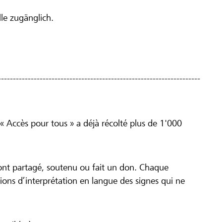
e zugänglich.
--------------------------------------------------------------------
 « Accès pour tous » a déjà récolté plus de 1'000
ont partagé, soutenu ou fait un don. Chaque
ions d’interprétation en langue des signes qui ne