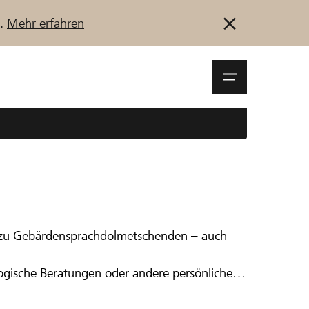
u.
Mehr erfahren
Navigationsm
öffnen
Anmelden
Registrieren
Jetzt starten
 zu Gebärdensprachdolmetschenden – auch
logische Beratungen oder andere persönliche
densprache