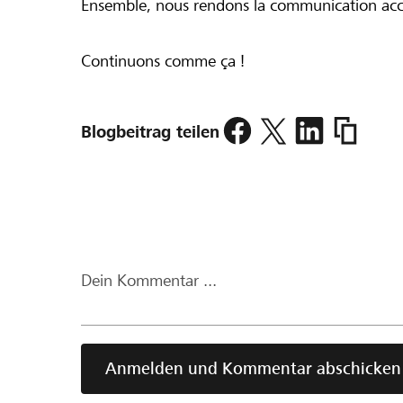
Ensemble, nous rendons la communication acces
Continuons comme ça !
https://w
Blogbeitrag teilen
fuer-
alle/blog
1039000-
chf-
dj-
plus-
Dein Kommentar ...
de-
1039000-
chf-
p10498.h
Anmelden und Kommentar abschicken