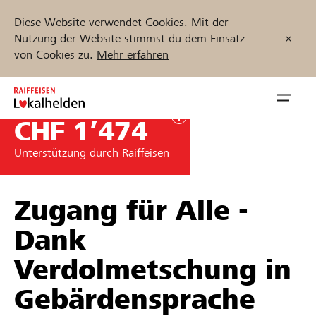
Diese Website verwendet Cookies. Mit der
Nutzung der Website stimmst du dem Einsatz
von Cookies zu.
Mehr erfahren
Zum
Inhalt
Navig
springen
öffnen
CHF 1’474
Unterstützung durch Raiffeisen
Jetzt starten
Zugang für Alle -
Projekte und Organisationen finden
Dank
Verdolmetschung in
Unterstützen
Gebärdensprache
Hilfe & Support