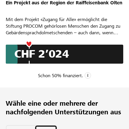
Ein Projekt aus der Region der
Raiffeisenbank Olten
Partner / Raiffeisenbank
Mit dem Projekt «Zugang für Alle» ermöglicht die
Stiftung PROCOM gehörlosen Menschen den Zugang zu
Gebärdensprachdolmetschenden – auch dann, wenn
keine Finanzierung durch IV, Behörden oder andere
Anmelden
Stellen möglich ist.
CHF 2’024
Jedes Jahr bleiben tausende wichtige Einsätze ungedeckt.
Registrieren
Besonders betroffen sind Arzttermine, psychologische
Beratungen oder andere persönliche und wichtige
Gespräche. Genau dort ist verständliche Kommunikation
Schon
50
% finanziert.
entscheidend.
DE
FR
IT
CHF 4’000
Mindestbetrag
Wähle eine oder mehrere der
CHF 20’000
nachfolgenden Unterstützungen aus
Wunschbetrag
146
Unterstützungen