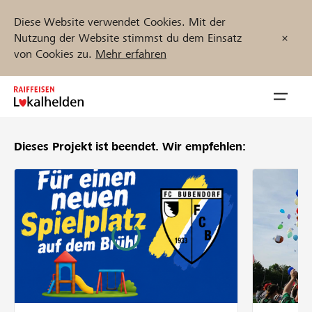
Diese Website verwendet Cookies. Mit der
Nutzung der Website stimmst du dem Einsatz
von Cookies zu.
Mehr erfahren
Zum
Inhalt
Navig
springen
öffnen
Dieses Projekt ist beendet.
Wir empfehlen:
Jetzt starten
Projekte und Organisationen finden
Unterstützen
Hilfe & Support