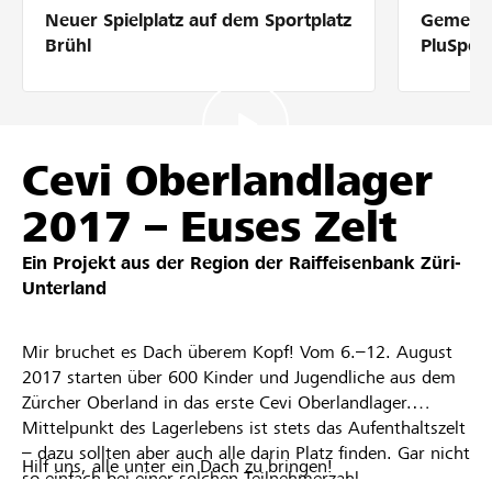
Neuer Spielplatz auf dem Sportplatz
Gemeins
Partner / Raiffeisenbank
Brühl
PluSpor
Anmelden
Cevi Oberlandlager
2017 – Euses Zelt
Registrieren
Ein Projekt aus der Region der
Raiffeisenbank Züri-
Unterland
DE
FR
IT
Mir bruchet es Dach überem Kopf! Vom 6.–12. August
2017 starten über 600 Kinder und Jugendliche aus dem
Zürcher Oberland in das erste Cevi Oberlandlager.
Mittelpunkt des Lagerlebens ist stets das Aufenthaltszelt
– dazu sollten aber auch alle darin Platz finden. Gar nicht
Hilf uns, alle unter ein Dach zu bringen!
so einfach bei einer solchen Teilnehmerzahl...