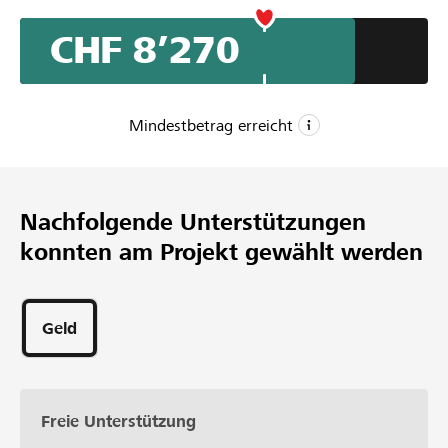
CHF 8’270
Mindestbetrag erreicht
CHF 6’000
Mindestbetrag
Nachfolgende Unterstützungen
CHF 10’000
konnten am Projekt gewählt werden
Wunschbetrag
55
Unterstützungen
Geld
Freie Unterstützung