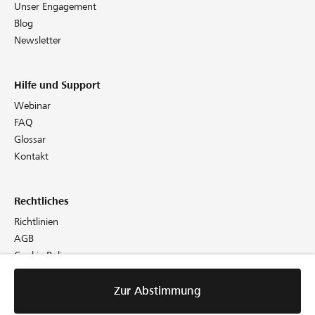
Unser Engagement
Blog
Newsletter
Hilfe und Support
Webinar
FAQ
Glossar
Kontakt
Rechtliches
Richtlinien
AGB
Cookie Policy
Datenschutz
Impressum
Zur Abstimmung
Zur Abstimmung