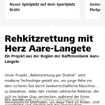
Neuer Spielplatz auf dem Sportplatz
Gemeins
Partner / Raiffeisenbank
Brühl
PluSpor
Anmelden
Rehkitzrettung mit
Herz Aare-Langete
Registrieren
Ein Projekt aus der Region der
Raiffeisenbank Aare-
Langete
DE
FR
IT
Unser Projekt „Rehkitzrettung per Drohne“ setzt
moderne Technologie gezielt ein, um junge Rehe vor
dem sicheren Tod durch landwirtschaftliche Maschinen
zu bewahren. Jedes Jahr sterben zahlreiche Rehkitze, die
sich im hohen Gras verstecken, während der Ernte.
Wir werden von
https://www.rehkitzrettung.ch/
Herkömmliche Methoden, um diese Tiere zu finden, sind
ausgebildet und arbeiten mit der Organisation