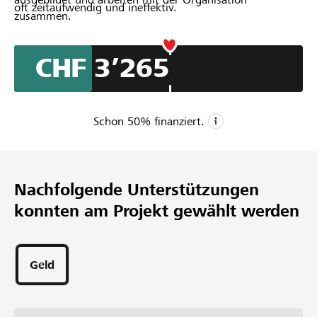
oft zeitaufwendig und ineffektiv.
zusammen.
CHF 3’265
Schon
50
% finanziert.
CHF 6’500
Mindestbetrag
Nachfolgende Unterstützungen
CHF 12’000
konnten am Projekt gewählt werden
Wunschbetrag
69
Unterstützungen
Geld