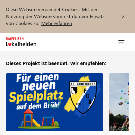
Diese Website verwendet Cookies. Mit der
Nutzung der Website stimmst du dem Einsatz
von Cookies zu.
Mehr erfahren
Zum
Inhalt
Navig
springen
öffnen
Dieses Projekt ist beendet.
Wir empfehlen:
Jetzt starten
Projekte und Organisationen finden
Unterstützen
Hilfe & Support