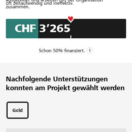
oft zeitaufwendig und ineffektiv.
zusammen.
CHF 3’265
Schon
50
% finanziert.
CHF 6’500
Mindestbetrag
Nachfolgende Unterstützungen
CHF 12’000
konnten am Projekt gewählt werden
Wunschbetrag
69
Unterstützungen
Geld