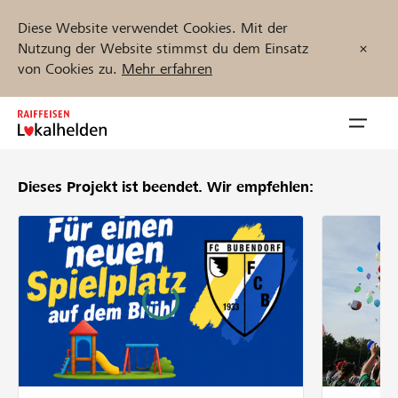
Diese Website verwendet Cookies. Mit der
Nutzung der Website stimmst du dem Einsatz
von Cookies zu.
Mehr erfahren
Zum
Inhalt
Navig
springen
öffnen
Dieses Projekt ist beendet.
Wir empfehlen:
Jetzt starten
Projekte und Organisationen finden
Unterstützen
Hilfe & Support