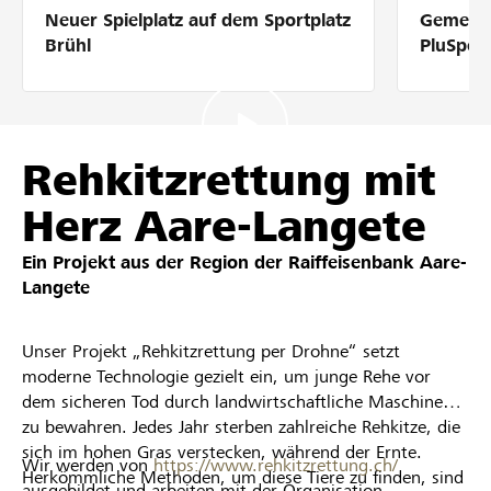
Neuer Spielplatz auf dem Sportplatz
Gemeins
Partner / Raiffeisenbank
Brühl
PluSpor
Anmelden
Rehkitzrettung mit
Herz Aare-Langete
Registrieren
Ein Projekt aus der Region der
Raiffeisenbank Aare-
Langete
DE
FR
IT
Unser Projekt „Rehkitzrettung per Drohne“ setzt
moderne Technologie gezielt ein, um junge Rehe vor
dem sicheren Tod durch landwirtschaftliche Maschinen
zu bewahren. Jedes Jahr sterben zahlreiche Rehkitze, die
sich im hohen Gras verstecken, während der Ernte.
Wir werden von
https://www.rehkitzrettung.ch/
Herkömmliche Methoden, um diese Tiere zu finden, sind
ausgebildet und arbeiten mit der Organisation