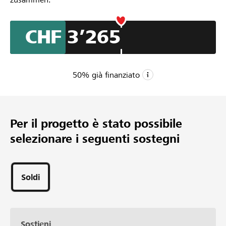
CHF 3’265
50
% già finanziato
CHF 6’500
Importo minimo
Per il progetto è stato possibile
CHF 12’000
selezionare i seguenti sostegni
Importo desiderato
69
Sostegni
Soldi
Sostieni