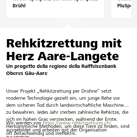
Partner / Banche Raiffeisen
Brühl
PluSpor
Collegarsi
Rehkitzrettung mit
Herz Aare-Langete
Registrazione
Un progetto della regione della
Raiffeisenbank
Oberes Gäu-Aare
DE
FR
IT
Unser Projekt „Rehkitzrettung per Drohne“ setzt
moderne Technologie gezielt ein, um junge Rehe vor
dem sicheren Tod durch landwirtschaftliche Maschinen
zu bewahren. Jedes Jahr sterben zahlreiche Rehkitze, die
sich im hohen Gras verstecken, während der Ernte.
Wir werden von
https://www.rehkitzrettung.ch/
Herkömmliche Methoden, um diese Tiere zu finden, sind
ausgebildet und arbeiten mit der Organisation
oft zeitaufwendig und ineffektiv.
zusammen.