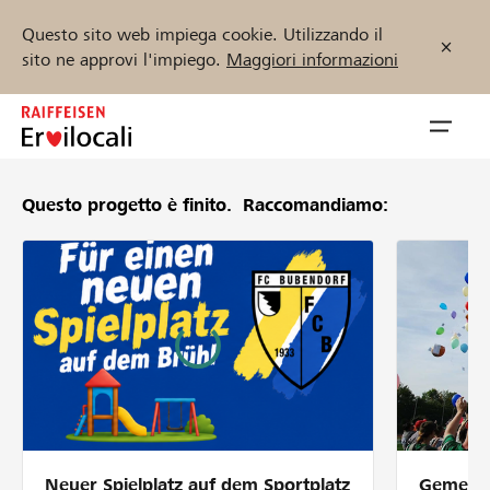
Questo sito web impiega cookie. Utilizzando il
sito ne approvi l'impiego.
Maggiori informazioni
Zum
Inhalt
Navig
springen
öffnen
Questo progetto è finito.
Raccomandiamo:
Inizia ora
Trova progetti e organizzazioni
Sostenere
Aiuto & supporto
Neuer Spielplatz auf dem Sportplatz
Gemeins