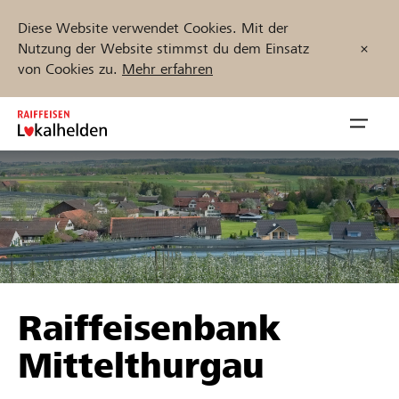
Diese Website verwendet Cookies. Mit der
Nutzung der Website stimmst du dem Einsatz
von Cookies zu.
Mehr erfahren
Zum
Inhalt
Navig
springen
öffnen
Jetzt starten
Projekte und Organisationen finden
Raiffeisenbank
Unterstützen
Mittelthurgau
Hilfe & Support