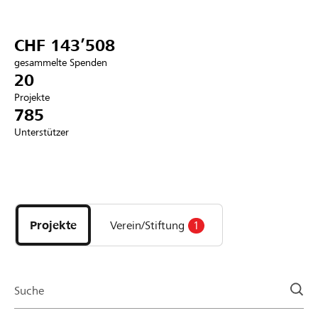
Partner / Raiffeisenbank
CHF 143’508
gesammelte Spenden
20
Projekte
Anmelden
785
Unterstützer
Registrieren
Entdecke
DE
FR
IT
Projekte
und
Projekte
Verein/Stiftung
1
Organisationen
der
Page
Suche