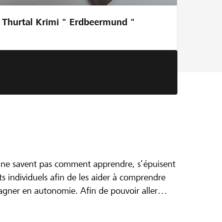
Thurtal Krimi " Erdbeermund "
s ne savent pas comment apprendre, s’épuisent
de proximité
 individuels afin de les aider à comprendre
agner en autonomie. Afin de pouvoir aller
e
ueillir les jeunes ou leurs parents, un espace