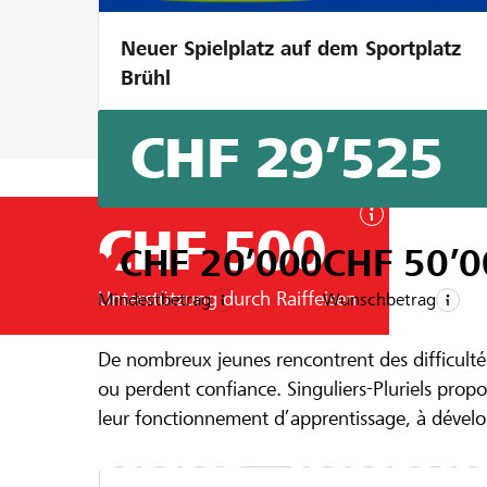
Neuer Spielplatz auf dem Sportplatz
Brühl
CHF 29’525
CHF 500
CHF 20’000
CHF 50’0
Unterstützung durch Raiffeisen
Mindestbetrag
Wunschbetrag
Ein Projekt aus der Region der
Banque Ra
De nombreux jeunes rencontrent des difficulté
L'atelier n
ou perdent confiance. Singuliers-Pluriels pro
leur fonctionnement d’apprentissage, à dévelo
pour appren
dans les quartiers ou dans des communes, nous
qui facilite la rencontre.