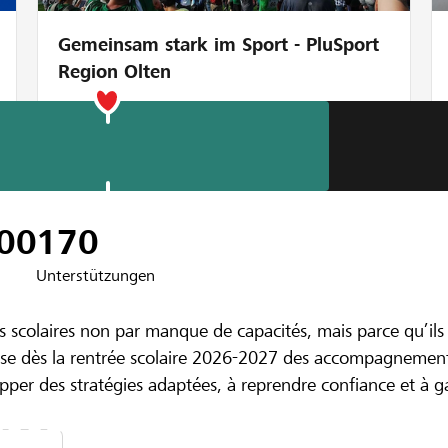
Gemeinsam stark im Sport - PluSport
Region Olten
00
170
Unterstützungen
iffeisen Sion et Région
s scolaires non par manque de capacités, mais parce qu’il
omade. Un lieu 
pose dès la rentrée scolaire 2026-2027 des accompagnements
pper des stratégies adaptées, à reprendre confiance et à g
dre à apprendr
 souhaitons créer l'Atelier nomade, un van aménagé, où acc