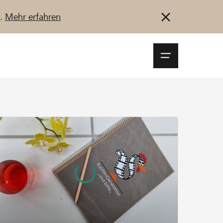
u.
Mehr erfahren
Navigationsm
öffnen
Anmelden
Registrieren
Jetzt starten