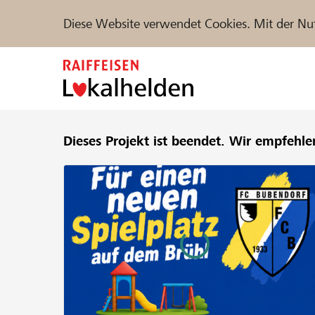
Diese Website verwendet Cookies. Mit der Nu
Zum
Inhalt
springen
Unterstützen
Dieses Projekt ist beendet.
Hilfe & Support
Wir empfehle
Partne
Projekte und Organisationen finden
DE
FR
IT