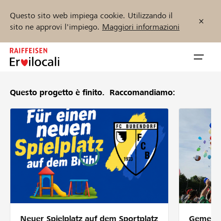
Questo sito web impiega cookie. Utilizzando il
sito ne approvi l'impiego.
Maggiori informazioni
Zum
Inhalt
Navig
springen
öffnen
Questo progetto è finito.
Raccomandiamo:
Inizia ora
Trova progetti e organizzazioni
Sostenere
Aiuto & supporto
Neuer Spielplatz auf dem Sportplatz
Gemeins