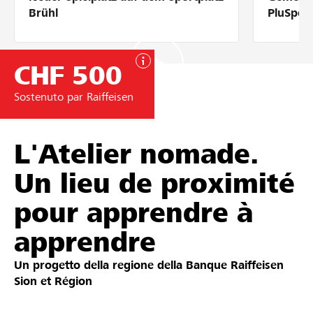
Partner / Banche Raiffeisen
Brühl
PluSpor
CHF 500
Collegarsi
Sostenuto par Raiffeisen
Registrazione
L'Atelier nomade.
Un lieu de proximité
DE
FR
IT
pour apprendre à
apprendre
Un progetto della regione della
Banque Raiffeisen
Sion et Région