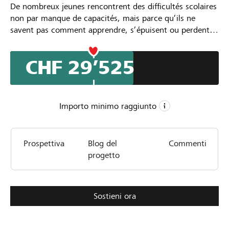
De nombreux jeunes rencontrent des difficultés scolaires
non par manque de capacités, mais parce qu’ils ne
savent pas comment apprendre, s’épuisent ou perdent
confiance. Singuliers-Pluriels propose dès la rentrée
scolaire 2026-2027 des accompagnements individuels
CHF 29’525
afin de les aider à comprendre leur fonctionnement
d’apprentissage, à développer des stratégies adaptées, à
reprendre confiance et à gagner en autonomie. Afin de
pouvoir aller dans les quartiers ou dans des communes,
Importo minimo raggiunto
nous souhaitons créer l'Atelier nomade, un van
aménagé, où accueillir les jeunes ou leurs parents, un
CHF 20’000
espace qui facilite la rencontre.
Prospettiva
Blog del
Commenti
Importo minimo
progetto
CHF 50’000
Importo desiderato
170
Sostieni ora
Sostegni