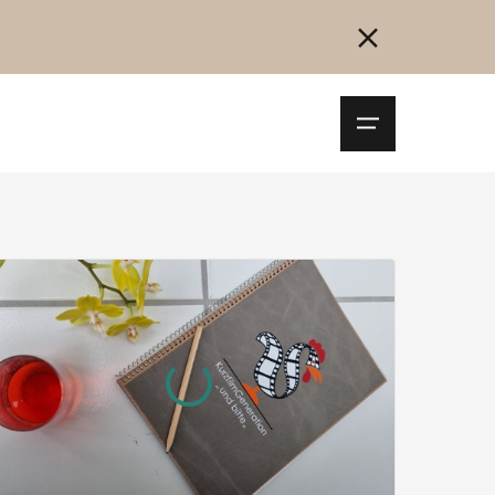
Navigationsm
öffnen
Collegarsi
Registrazione
Inizia ora