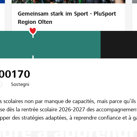
Gemeinsam stark im Sport - PluSport
Region Olten
00
170
Sostegni
iffeisen Sion et Région
s scolaires non par manque de capacités, mais parce qu’il
omade. Un lieu 
pose dès la rentrée scolaire 2026-2027 des accompagnements
pper des stratégies adaptées, à reprendre confiance et à g
dre à apprendr
 souhaitons créer l'Atelier nomade, un van aménagé, où acc