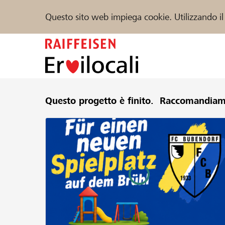
Questo sito web impiega cookie. Utilizzando il
Zum
Inhalt
springen
Sostenere
Questo progetto è finito.
Aiuto & supporto
Raccomandiam
Partner
Trova progetti e organizzazioni
DE
FR
IT