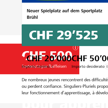
Neuer Spielplatz auf dem Sportplatz
Brühl
CHF 29’525
CHF 500
CHF 20’000
CHF 50’0
Sostenuto par Raiffeisen
Importo minimo
Importo desiderato
Un progetto della regione della
Banque Ra
De nombreux jeunes rencontrent des difficulté
L'Atelier n
ou perdent confiance. Singuliers-Pluriels pro
leur fonctionnement d’apprentissage, à dévelo
pour appren
dans les quartiers ou dans des communes, nous
qui facilite la rencontre.