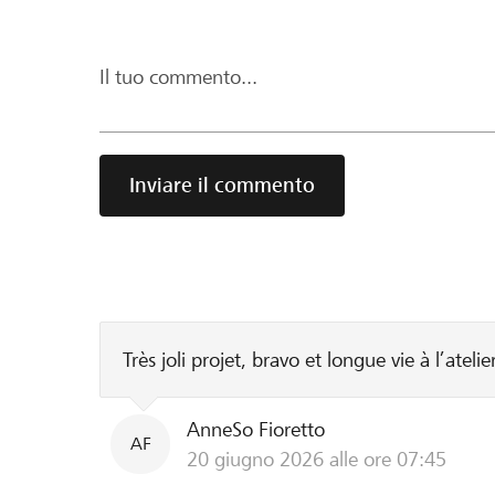
Il tuo commento...
Inviare il commento
Très joli projet, bravo et longue vie à l’atel
AnneSo Fioretto
AF
20 giugno 2026 alle ore 07:45