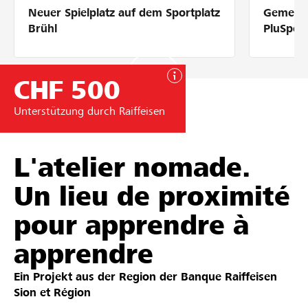
Neuer Spielplatz auf dem Sportplatz
Gemeins
Partner / Raiffeisenbank
Brühl
PluSpor
CHF 500
Anmelden
Unterstützung durch Raiffeisen
Registrieren
L'atelier nomade.
Un lieu de proximité
DE
FR
IT
pour apprendre à
apprendre
Ein Projekt aus der Region der
Banque Raiffeisen
Sion et Région