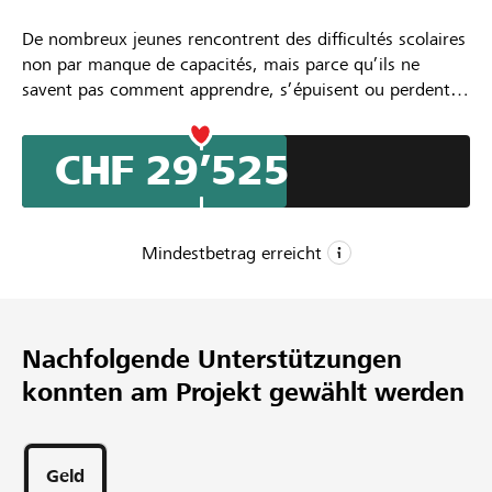
De nombreux jeunes rencontrent des difficultés scolaires
non par manque de capacités, mais parce qu’ils ne
savent pas comment apprendre, s’épuisent ou perdent
confiance. Singuliers-Pluriels propose dès la rentrée
scolaire 2026-2027 des accompagnements individuels
CHF 29’525
afin de les aider à comprendre leur fonctionnement
d’apprentissage, à développer des stratégies adaptées, à
reprendre confiance et à gagner en autonomie. Afin de
pouvoir aller dans les quartiers ou dans des communes,
Mindestbetrag erreicht
nous souhaitons créer l'Atelier nomade, un van
aménagé, où accueillir les jeunes ou leurs parents, un
CHF 20’000
espace qui facilite la rencontre.
Mindestbetrag
Nachfolgende Unterstützungen
CHF 50’000
konnten am Projekt gewählt werden
Wunschbetrag
170
Unterstützungen
Geld