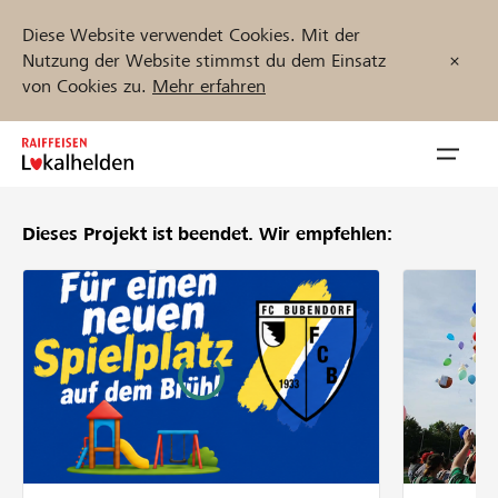
Diese Website verwendet Cookies. Mit der
Nutzung der Website stimmst du dem Einsatz
von Cookies zu.
Mehr erfahren
Zum
Inhalt
Navig
springen
öffnen
Dieses Projekt ist beendet.
Wir empfehlen:
Jetzt starten
Projekte und Organisationen finden
Unterstützen
Hilfe & Support