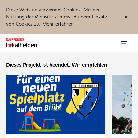
Diese Website verwendet Cookies. Mit der
Nutzung der Website stimmst du dem Einsatz
von Cookies zu.
Mehr erfahren
Zum
Inhalt
Navig
springen
öffnen
Dieses Projekt ist beendet.
Wir empfehlen:
Jetzt starten
Projekte und Organisationen finden
Unterstützen
Hilfe & Support