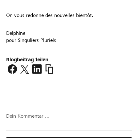
On vous redonne des nouvelles bientôt.
Delphine
pour Singuliers-Pluriels
Blogbeitrag teilen
https://www.lokalhelden.ch/proximit-
pour-
apprendre/blog2/beitrag/dj-
66-
parrains-
et-
marraines-
Dein Kommentar ...
pour-
latelier-
nomade-
p10418.html