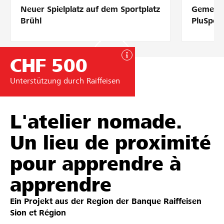
Neuer Spielplatz auf dem Sportplatz
Gemeins
Partner / Raiffeisenbank
Brühl
PluSpor
CHF 500
Anmelden
Unterstützung durch Raiffeisen
Registrieren
L'atelier nomade.
Un lieu de proximité
DE
FR
IT
pour apprendre à
apprendre
Ein Projekt aus der Region der
Banque Raiffeisen
Sion et Région