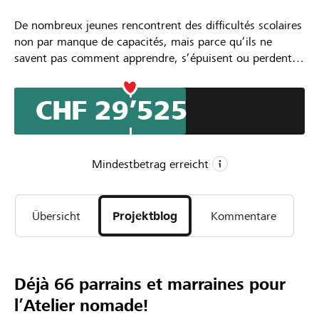
De nombreux jeunes rencontrent des difficultés scolaires
non par manque de capacités, mais parce qu’ils ne
savent pas comment apprendre, s’épuisent ou perdent
confiance. Singuliers-Pluriels propose dès la rentrée
scolaire 2026-2027 des accompagnements individuels
CHF 29’525
afin de les aider à comprendre leur fonctionnement
d’apprentissage, à développer des stratégies adaptées, à
reprendre confiance et à gagner en autonomie. Afin de
pouvoir aller dans les quartiers ou dans des communes,
Mindestbetrag erreicht
nous souhaitons créer l'Atelier nomade, un van
aménagé, où accueillir les jeunes ou leurs parents, un
CHF 20’000
espace qui facilite la rencontre.
Übersicht
Projektblog
Kommentare
Mindestbetrag
CHF 50’000
Wunschbetrag
170
Déjà 66 parrains et marraines pour
Unterstützungen
l’Atelier nomade!