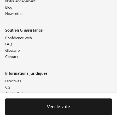
Notre engagement
Blog
Newsletter
Soutien & assistance
Conférence web
FAQ
Glossaire
Contact
Informations juridiques
Directives
CG
Cookie Policy
Protection des données
Empreinte
Vers le vote
Vers le vote