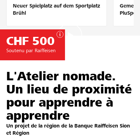
Neuer Spielplatz auf dem Sportplatz
Gemeins
Partenaires / Banques Raiffeisen
Brühl
PluSpor
CHF 500
Se connecter
Soutenu par Raiffeisen
S'inscrire
L'Atelier nomade.
Un lieu de proximité
DE
FR
IT
pour apprendre à
apprendre
Un projet de la région de la
Banque Raiffeisen Sion
et Région