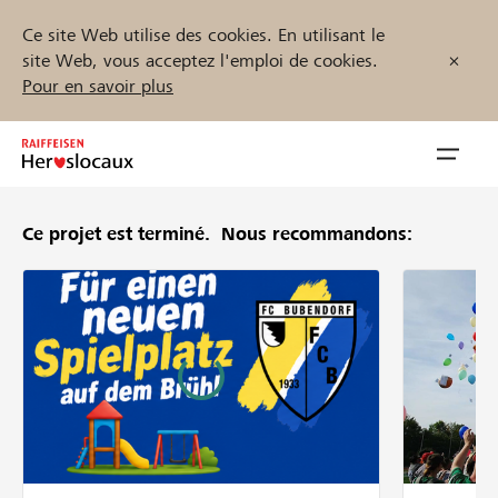
Ce site Web utilise des cookies. En utilisant le
site Web, vous acceptez l'emploi de cookies.
Pour en savoir plus
Zum
Inhalt
Navig
springen
öffnen
Ce projet est terminé.
Nous recommandons:
Démarrez maintenant
Trouvez des projets et des organisations
Parrainer
Soutien & assistance