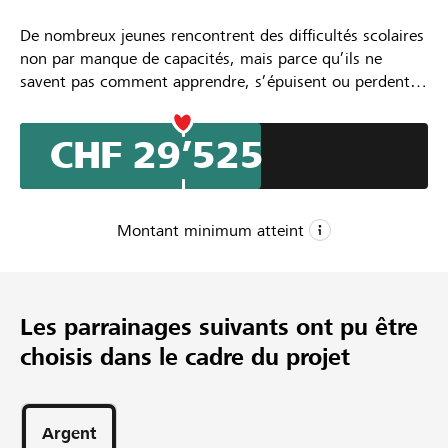
De nombreux jeunes rencontrent des difficultés scolaires
non par manque de capacités, mais parce qu’ils ne
savent pas comment apprendre, s’épuisent ou perdent
confiance. Singuliers-Pluriels propose dès la rentrée
scolaire 2026-2027 des accompagnements individuels
CHF 29’525
afin de les aider à comprendre leur fonctionnement
d’apprentissage, à développer des stratégies adaptées, à
reprendre confiance et à gagner en autonomie. Afin de
pouvoir aller dans les quartiers ou dans des communes,
Montant minimum atteint
nous souhaitons créer l'Atelier nomade, un van
aménagé, où accueillir les jeunes ou leurs parents, un
CHF 20’000
espace qui facilite la rencontre.
Montant minimum
Les parrainages suivants ont pu être
CHF 50’000
choisis dans le cadre du projet
Montant désiré
170
Parrainages
Argent