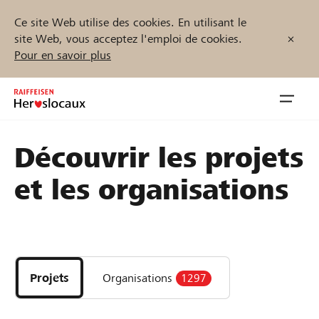
Ce site Web utilise des cookies. En utilisant le
site Web, vous acceptez l'emploi de cookies.
Pour en savoir plus
Zum
Inhalt
Navig
springen
öffnen
Découvrir les projets
Démarrez maintenant
et les organisations
Trouvez des projets et des organisations
Parrainer
Projets
Organisations
1297
Soutien & assistance