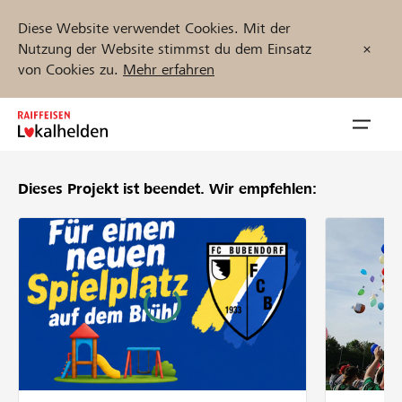
Diese Website verwendet Cookies. Mit der
Nutzung der Website stimmst du dem Einsatz
von Cookies zu.
Mehr erfahren
Zum
Inhalt
Navig
springen
öffnen
Dieses Projekt ist beendet.
Wir empfehlen:
Jetzt starten
Projekte und Organisationen finden
Unterstützen
Hilfe & Support