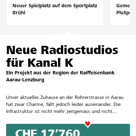
Neuer Spielplatz auf dem Sportplatz
Gemeins
Partner / Raiffeisenbank
Brühl
PluSpor
Anmelden
Neue Radiostudios
für Kanal K
Registrieren
Ein Projekt aus der Region der
Raiffeisenbank
Aarau-Lenzburg
DE
FR
IT
Unser aktuelles Zuhause an der Rohrerstrasse in Aarau
hat zwar Charme, fällt jedoch leider auseinander. Die
Infrastruktur ist nicht mehr zeitgemäss und nicht
hindernisfrei. Kanal K zieht im Frühling 2027 als
Erstmieterin in den KIFF-Neubau in Aarau. Unser Ziel ist
CHF 17’760
es, neue inklusive Radioinfrastruktur anzuschaffen. Für