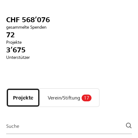
Partner / Raiffeisenbank
CHF 568’076
gesammelte Spenden
72
Projekte
Anmelden
3’675
Unterstützer
Registrieren
Entdecke
DE
FR
IT
Projekte
und
Projekte
Verein/Stiftung
17
Organisationen
der
Page
Suche