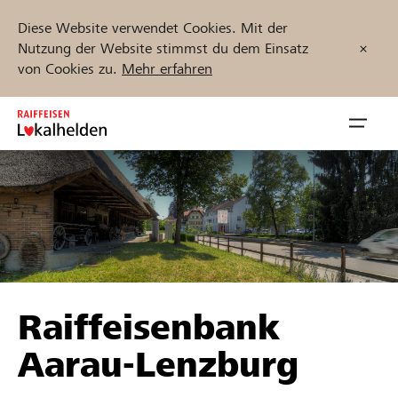
Diese Website verwendet Cookies. Mit der
Nutzung der Website stimmst du dem Einsatz
von Cookies zu.
Mehr erfahren
Zum
Inhalt
Navig
springen
öffnen
Jetzt starten
Projekte und Organisationen finden
Raiffeisenbank
Unterstützen
Aarau-Lenzburg
Hilfe & Support