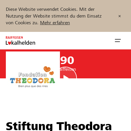
Diese Website verwendet Cookies. Mit der
Nutzung der Website stimmst du dem Einsatz
von Cookies zu.
Mehr erfahren
Zum
Inhalt
Navig
springen
öffnen
CHF 13’190
Jetzt starten
Unterstützung durch Raiffeisen
Projekte und Organisationen finden
Unterstützen
Stiftung Theodora
Hilfe & Support