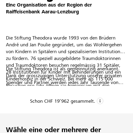
Eine Organisation aus der Region der
Partner / Raiffeisenbank
Raiffeisenbank Aarau-Lenzburg
Die Stiftung Theodora wurde 1993 von den Brüdern
Anmelden
André und Jan Poulie gegründet, um das Wohlergehen
von Kindern in Spitälern und spezialisierten Institutionen
zu fördern. 76 speziell ausgebildete Traumdoktorinnen
Registrieren
und Traumdoktoren besuchen regelmässig 31 Spitäler,
Die Stiftung Theodora ist als gemeinnützig anerkannt.
28 Institutionen für Kinder mit Behinderungen und ein
Dank der grosszügigen Unterstützung unserer privaten
Kinderhospiz in der Schweiz. Bei mehr als 115’000
Spender und Partner werden jedes Jahr Tausende von
DE
FR
IT
Besuchen pro Jahr öffnen sie gemeinsam mit den
Kindern von den Traumdoktoren besucht. Danke, dass
Kindern ein Fenster in die Fantasie und schenken ihnen
Sie uns ermöglichen, unsere Mission fortzuführen.
unvergessliche Momente voller Freude, Trost und
Schon
CHF 19’962
gesammelt.
Leichtigkeit.
CHF 19’962
Gesammelte Spenden
Wähle eine oder mehrere der
1