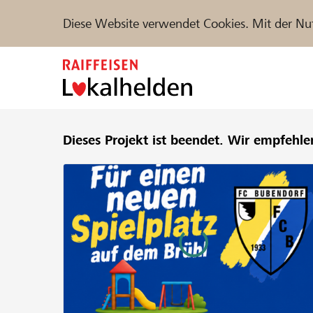
Diese Website verwendet Cookies. Mit der Nu
Zum
Inhalt
springen
Unterstützen
Dieses Projekt ist beendet.
Hilfe & Support
Wir empfehle
Partne
Projekte und Organisationen finden
DE
FR
IT