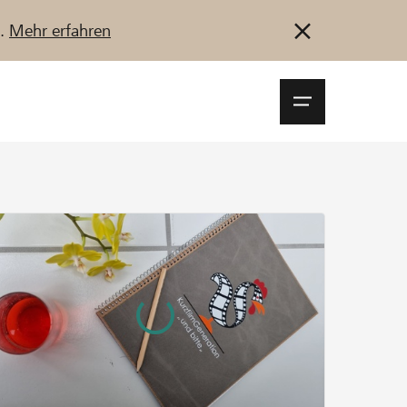
u.
Mehr erfahren
Navigationsm
öffnen
Anmelden
Registrieren
Jetzt starten