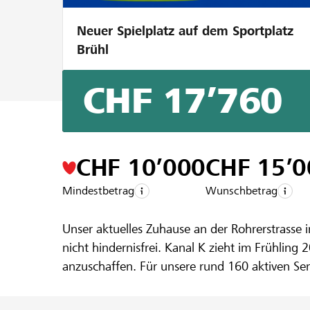
Neuer Spielplatz auf dem Sportplatz
Brühl
CHF 17’760
Ein Projekt aus der Region der
Raiffeise
Neue Radios
CHF 10’000
CHF 15’0
Mindestbetrag
Wunschbetrag
Unser aktuelles Zuhause an der Rohrerstrasse i
nicht hindernisfrei. Kanal K zieht im Frühling 
anzuschaffen. Für unsere rund 160 aktiven Se
ist das ein riesiger Vorteil.