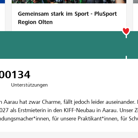
Gemeinsam stark im Sport - PluSport
Region Olten
nbank Aarau-Lenzburg
tudios für Kan
00
134
Unterstützungen
n Aarau hat zwar Charme, fällt jedoch leider auseinander. 
2027 als Erstmieterin in den KIFF-Neubau in Aarau. Unser Zie
ndungsmacher*innen, für unsere Praktikant*innen, für Sch