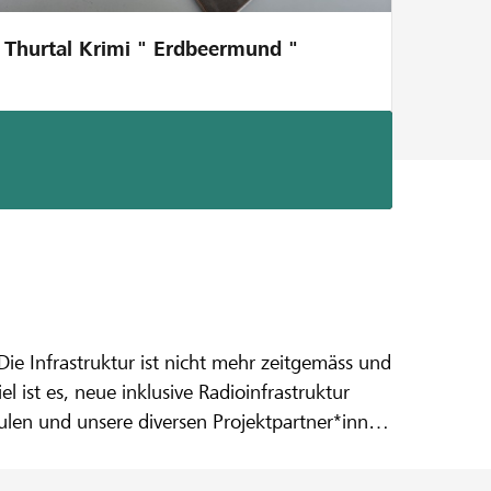
Thurtal Krimi " Erdbeermund "
al K
Die Infrastruktur ist nicht mehr zeitgemäss und
l ist es, neue inklusive Radioinfrastruktur
ulen und unsere diversen Projektpartner*innen