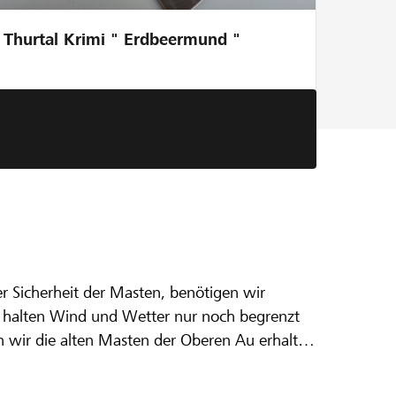
Thurtal Krimi " Erdbeermund "
der Sicherheit der Masten, benötigen wir
tz US
nd halten Wind und Wetter nur noch begrenzt
en wir die alten Masten der Oberen Au erhalten
erledigen wir soviel wie möglich selber,
 und Bewilligungen.