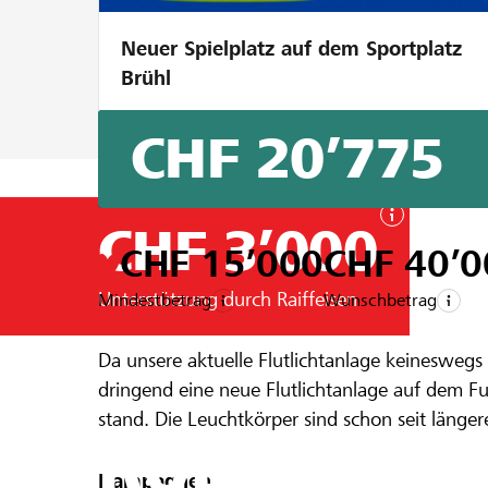
Neuer Spielplatz auf dem Sportplatz
Brühl
CHF 20’775
CHF 3’000
CHF 15’000
CHF 40’0
Unterstützung durch Raiffeisen
Mindestbetrag
Wunschbetrag
Ein Projekt aus der Region der
Raiffeise
Da unsere aktuelle Flutlichtanlage keineswegs 
Flutlichtanl
dringend eine neue Flutlichtanlage auf dem Fu
stand. Die Leuchtkörper sind schon seit länge
RUEUN
und können diese bei uns montieren. Dafür bra
jedoch brauchen wir finanzielle Unterstützung
Kampagnen