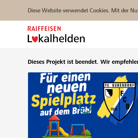
Diese Website verwendet Cookies. Mit der Nu
Zum
Inhalt
springen
Unterstützen
Dieses Projekt ist beendet.
Hilfe & Support
Wir empfehle
Partne
Projekte und Organisationen finden
DE
FR
IT