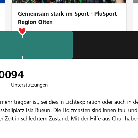
Gemeinsam stark im Sport - PluSport
Region Olten
00
94
Unterstützungen
nbank Surselva
mehr tragbar ist, sei dies in Lichtexpiration oder auch in 
age Fussballpla
ssballplatz Isla Rueun. Die Holzmasten sind innen faul u
rer Zeit in schlechtem Zustand. Mit der Hilfe aus Chur hab
ucht es aber viel Aufwand und Geld. Die Handwerksarbeit 
 für den Materialeinkauf, die Elektroinstallation, Montage