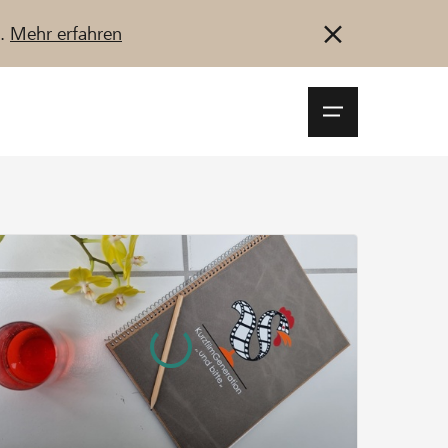
u.
Mehr erfahren
Navigationsm
öffnen
Anmelden
Registrieren
Jetzt starten