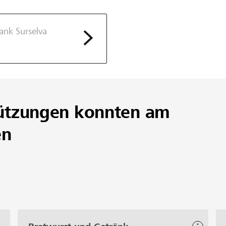
ank Surselva
ützungen konnten am
en