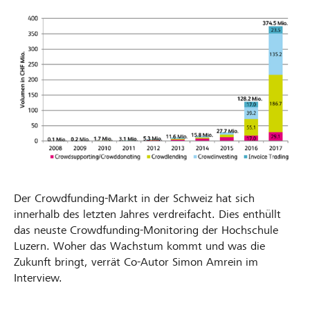
Partner / Raiffeisenbank
Anmelden
Registrieren
DE
FR
IT
Der Crowdfunding-Markt in der Schweiz hat sich
innerhalb des letzten Jahres verdreifacht. Dies enthüllt
das neuste Crowdfunding-Monitoring der Hochschule
Luzern. Woher das Wachstum kommt und was die
Zukunft bringt, verrät Co-Autor Simon Amrein im
Interview.