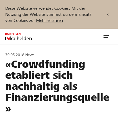
Diese Website verwendet Cookies. Mit der
Nutzung der Website stimmst du dem Einsatz
von Cookies zu.
Mehr erfahren
Zum
Inhalt
Navig
springen
öffnen
30.05.2018
News
«Crowdfunding
Jetzt starten
etabliert sich
nachhaltig als
Projekte und Organisationen finden
Finanzierungsquelle
Unterstützen
»
Hilfe & Support