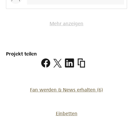
Moment geplatzt ist, endet Beatrix’ Hockeyreise hier
nicht. Nach Operation, Rehabilitation und viel Geduld
wird der Blick nach vorne gerichtet sein. Die nächste
Europameisterschaft findet in Zürich statt. Wir hoffen
Mehr anzeigen
sehr, dass Beatrix dann wieder auf dem Platz stehen
kann – und vielleicht sehen wir einige von euch dort am
Spielfeldrand. Noch einmal: Danke für eure
Unterstützung, eure Anteilnahme und eure Ermutigung
Projekt teilen
in dieser schwierigen Zeit. Familie Clemenz
https://www.lokalhelden.
feld-
beatrix
Fan werden & News erhalten
(6)
Einbetten