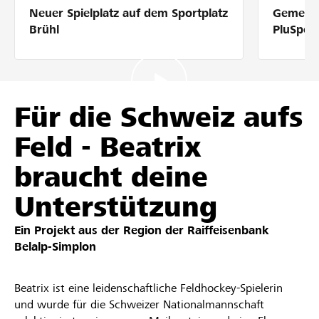
Neuer Spielplatz auf dem Sportplatz
Gemeins
Partner / Raiffeisenbank
Brühl
PluSpor
Anmelden
Für die Schweiz aufs
Feld - Beatrix
Registrieren
braucht deine
Unterstützung
DE
FR
IT
Ein Projekt aus der Region der
Raiffeisenbank
Belalp-Simplon
Beatrix ist eine leidenschaftliche Feldhockey-Spielerin
und wurde für die Schweizer Nationalmannschaft