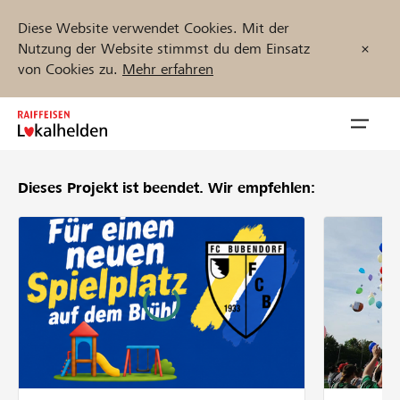
Diese Website verwendet Cookies. Mit der
Nutzung der Website stimmst du dem Einsatz
von Cookies zu.
Mehr erfahren
Zum
Inhalt
Navig
springen
öffnen
Dieses Projekt ist beendet.
Wir empfehlen:
Jetzt starten
Projekte und Organisationen finden
Unterstützen
Hilfe & Support