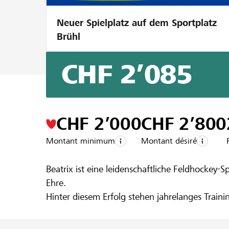
Neuer Spielplatz auf dem Sportplatz
Brühl
CHF 2’085
Un projet de la région de la
Raiffeisenba
Für die Schw
CHF 2’000
CHF 2’800
Montant minimum
Montant désiré
braucht dei
Beatrix ist eine leidenschaftliche Feldhockey-
Ehre.
Hinter diesem Erfolg stehen jahrelanges Traini
Turnieren vertreten.
Leider sind die Kosten für Trainingslager, Rei