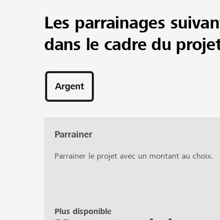
Familien ist das eine grosse Herausforderung.
Les parrainages suivan
Deshalb suchen wir Unterstützung, um Beatrix d
mit Stolz zu vertreten.
dans le cadre du proje
Vielen Dank für deine Unterstützung!
Argent
Parrainer
Parrainer le projet avec un montant au choix.
Plus disponible