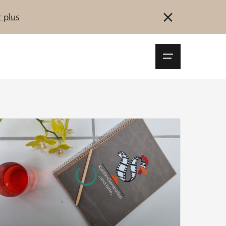
 plus
Navigationsm
öffnen
Se connecter
S'inscrire
Démarrez maintenant