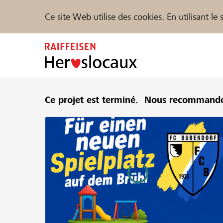
Ce site Web utilise des cookies. En utilisant l
Zum
Inhalt
springen
Parrainer
Ce projet est terminé.
Soutien & assistance
Nous recommando
Parte
Trouvez des projets et des organisations
DE
FR
IT