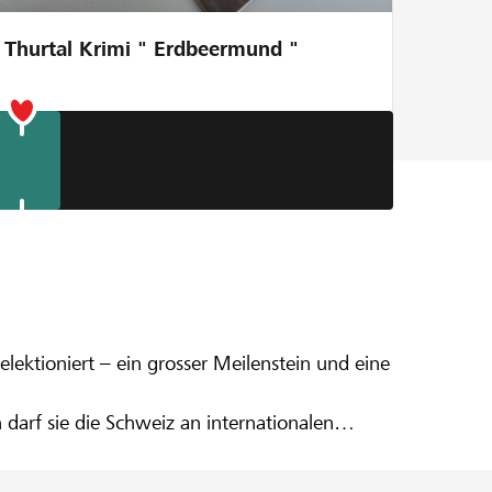
Thurtal Krimi " Erdbeermund "
 Beatrix
ng
elektioniert – ein grosser Meilenstein und eine
 darf sie die Schweiz an internationalen
 zu tragen. Für junge Athletinnen und ihre