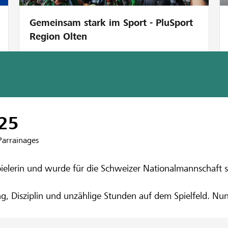
Gemeinsam stark im Sport - PluSport
Region Olten
nk Belalp-Simplon
eiz aufs Feld -
25
Parrainages
ne Unterstützu
Spielerin und wurde für die Schweizer Nationalmannschaft s
ng, Disziplin und unzählige Stunden auf dem Spielfeld. Nun
sen, Ausrüstung und Teilnahmegebühren grösstenteils selbst