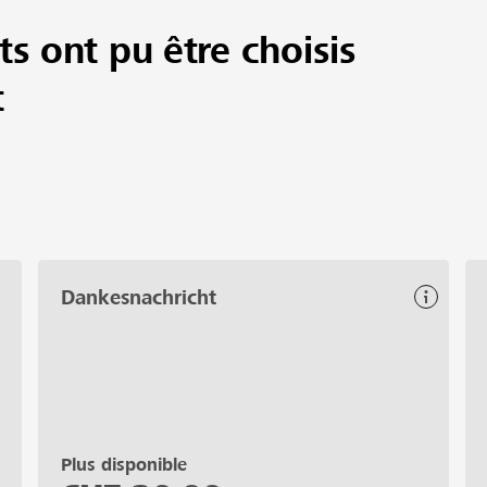
ts ont pu être choisis
iesen wichtigen Schritt zu ermöglichen. Jeder Beitrag hil
t
Dankesnachricht
Plus disponible