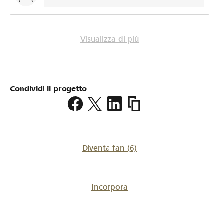
Moment geplatzt ist, endet Beatrix’ Hockeyreise hier
nicht. Nach Operation, Rehabilitation und viel Geduld
wird der Blick nach vorne gerichtet sein. Die nächste
Europameisterschaft findet in Zürich statt. Wir hoffen
Visualizza di più
sehr, dass Beatrix dann wieder auf dem Platz stehen
kann – und vielleicht sehen wir einige von euch dort am
Spielfeldrand. Noch einmal: Danke für eure
Unterstützung, eure Anteilnahme und eure Ermutigung
Condividi il progetto
in dieser schwierigen Zeit. Familie Clemenz
https://www.lokalhelden.c
feld-
beatrix
Diventa fan
(6)
Incorpora