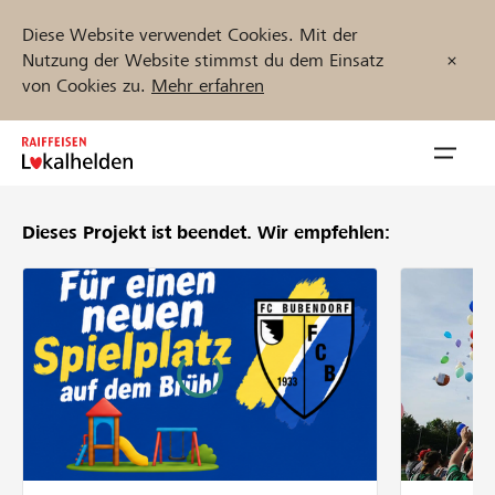
Diese Website verwendet Cookies. Mit der
Nutzung der Website stimmst du dem Einsatz
von Cookies zu.
Mehr erfahren
Zum
Inhalt
Navig
springen
öffnen
Dieses Projekt ist beendet.
Wir empfehlen:
Jetzt starten
Projekte und Organisationen finden
Unterstützen
Hilfe & Support