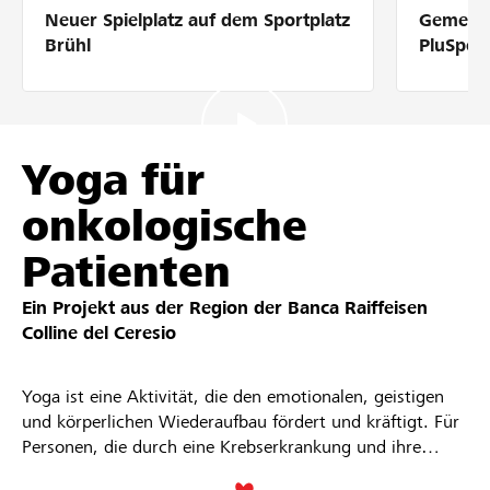
Neuer Spielplatz auf dem Sportplatz
Gemeins
Partner / Raiffeisenbank
Brühl
PluSpor
Anmelden
Yoga für
onkologische
Registrieren
Patienten
Ein Projekt aus der Region der
Banca Raiffeisen
DE
FR
IT
Colline del Ceresio
Yoga ist eine Aktivität, die den emotionalen, geistigen
und körperlichen Wiederaufbau fördert und kräftigt. Für
Personen, die durch eine Krebserkrankung und ihre
Begleiterscheinungen geschwächt sind, eignet sich Yoga