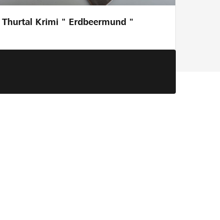
Thurtal Krimi " Erdbeermund "
uppe