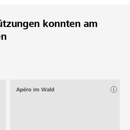
ützungen konnten am
en
Apéro im Wald