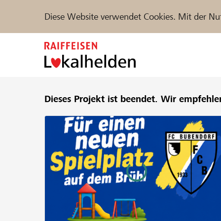
Diese Website verwendet Cookies. Mit der Nu
Zum
Inhalt
springen
Unterstützen
Dieses Projekt ist beendet.
Hilfe & Support
Wir empfehle
Partne
Projekte und Organisationen finden
DE
FR
IT