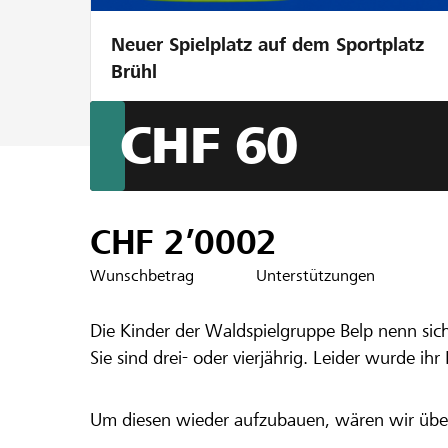
Neuer Spielplatz auf dem Sportplatz
Brühl
CHF 60
Ein Projekt aus der Region der
Raiffeise
Wiederaufb
CHF 2’000
2
Wunschbetrag
Unterstützungen
Die Kinder der Waldspielgruppe Belp nenn sic
Sie sind drei- oder vierjährig. Leider wurde ih
Um diesen wieder aufzubauen, wären wir über