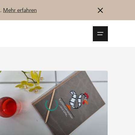
u.
Mehr erfahren
Navigationsm
öffnen
Anmelden
Registrieren
Jetzt starten