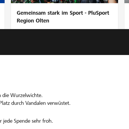
Gemeinsam stark im Sport - PluSport
Region Olten
nbank Gürbe
au Waldspielgr
h die Wurzelwichte.
r Platz durch Vandalen verwüstet.
 jede Spende sehr froh.