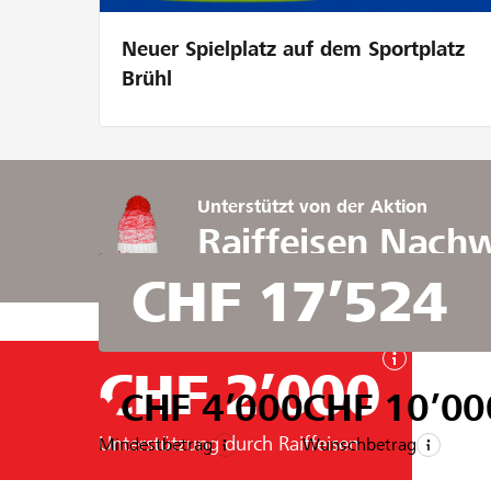
Neuer Spielplatz auf dem Sportplatz
Brühl
Unterstützt von der Aktion
Raiffeisen Nach
CHF 17’524
CHF 2’000
CHF 4’000
CHF 10’00
Unterstützung durch Raiffeisen
Mindestbetrag
Wunschbetrag