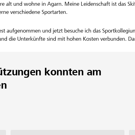
nbank Region Leuk
hre alt und wohne in Agarn. Meine Leidenschaft ist das Skif
r - Unterstütz
erne verschiedene Sportarten.
m zu verwirkli
st aufgenommen und jetzt besuche ich das Sportkollegium 
gs und die Unterkünfte sind mit hohen Kosten verbunden. D
ützungen konnten am
en