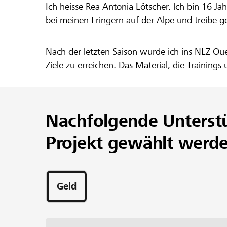
Ein Projekt aus der Region der
Raiffeise
Ich heisse Rea Antonia Lötscher. lch bin 16 Ja
Rea Lötsche
bei meinen Eringern auf der Alpe und treibe g
meinen Trau
Nach der letzten Saison wurde ich ins NLZ Oue
Ziele zu erreichen. Das Material, die Trainin
Nachfolgende Unterst
Projekt gewählt werd
Geld