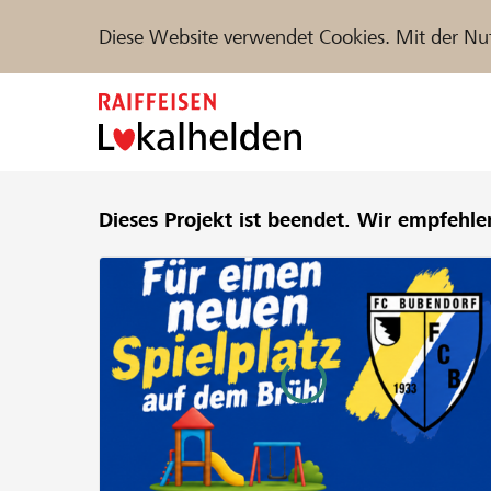
Diese Website verwendet Cookies. Mit der Nu
Zum
Inhalt
springen
Unterstützen
Dieses Projekt ist beendet.
Hilfe & Support
Wir empfehle
Partne
Projekte und Organisationen finden
DE
FR
IT