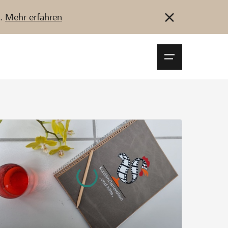
u.
Mehr erfahren
Navigationsm
öffnen
Anmelden
Registrieren
Jetzt starten