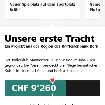
Neuer Spielplatz auf dem Sportplatz
Gemeins
Partner / Raiffeisenbank
Brühl
PluSpor
Anmelden
Unsere erste Tracht
Ein Projekt aus der Region der
Raiffeisenbank Bern
Registrieren
Der Jodlerklub Männertreu Suisse wurde im Jahr 2024
gegründet. Der Verein bezweckt die Pflege heimatlicher
DE
FR
IT
Kultur in einem schönen und hochstehenden
Jodelgesang und bietet insbesondere schwulen und bi
Männern einen Zugang zu diesem Kulturgut. Im Jahr
CHF 9’260
2025 haben wir für die Teilnahme am Bernisch-
Kantonalen Jodlerfest an der Lenk den ersten Teil unserer
Tracht angeschafft. Trachtenhose, Trachtenbluse und
Gürtel. Wir wollen nun unsere Tracht vervollständigen