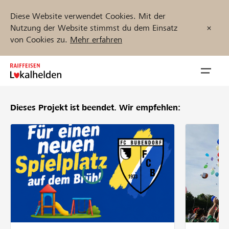
Diese Website verwendet Cookies. Mit der
Nutzung der Website stimmst du dem Einsatz
von Cookies zu.
Mehr erfahren
Zum
Inhalt
Navig
springen
öffnen
Dieses Projekt ist beendet.
Wir empfehlen:
Jetzt starten
Projekte und Organisationen finden
Unterstützen
Hilfe & Support