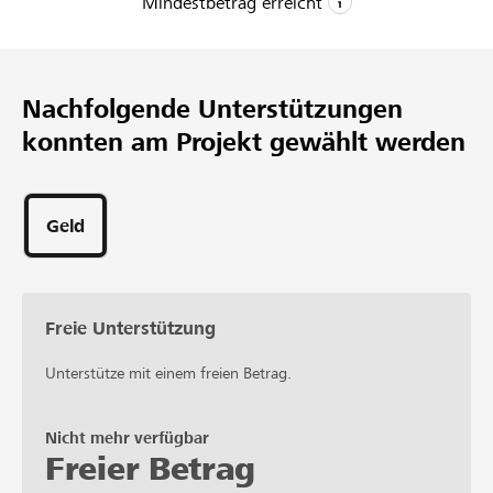
Mindestbetrag erreicht
und ein schönes Gilet anschaffen, damit wir für die
Teilnahme am Eidgenössischen Jodlerfest in Basel
CHF 7’200
gerüstet sind. Für den Kauf dieser Gilets ersuchen wir
Mindestbetrag
um Unterstützung.
Nachfolgende Unterstützungen
CHF 14’400
konnten am Projekt gewählt werden
Wunschbetrag
62
Unterstützungen
Geld
Freie Unterstützung
Unterstütze mit einem freien Betrag.
Nicht mehr verfügbar
Freier Betrag