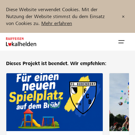
Diese Website verwendet Cookies. Mit der
Nutzung der Website stimmst du dem Einsatz
von Cookies zu.
Mehr erfahren
Zum
Inhalt
Navig
springen
öffnen
Dieses Projekt ist beendet.
Wir empfehlen:
Jetzt starten
Projekte und Organisationen finden
Unterstützen
Hilfe & Support