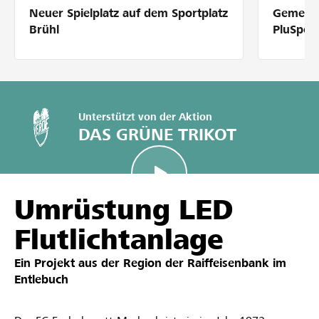
Neuer Spielplatz auf dem Sportplatz
Gemeins
Partner / Raiffeisenbank
Brühl
PluSpor
Anmelden
Unterstützt von der Aktion
DAS GRÜNE TRIKOT
Registrieren
Umrüstung LED
DE
FR
IT
Flutlichtanlage
Ein Projekt aus der Region der
Raiffeisenbank im
Entlebuch