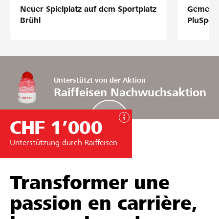
Neuer Spielplatz auf dem Sportplatz
Gemeins
Partner / Raiffeisenbank
Brühl
PluSpor
Anmelden
Unterstützt von der Aktion
Raiffeisen Nachwuchsaktion
Registrieren
CHF 1’000
DE
FR
IT
Unterstützung durch Raiffeisen
Transformer une
passion en carrière,