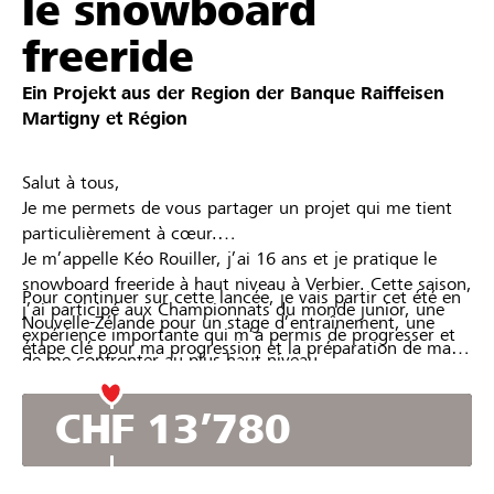
le snowboard
freeride
Ein Projekt aus der Region der
Banque Raiffeisen
Martigny et Région
Salut à tous,
Je me permets de vous partager un projet qui me tient
particulièrement à cœur.
Je m’appelle Kéo Rouiller, j’ai 16 ans et je pratique le
snowboard freeride à haut niveau à Verbier. Cette saison,
Pour continuer sur cette lancée, je vais partir cet été en
j’ai participé aux Championnats du monde junior, une
Nouvelle-Zélande pour un stage d’entraînement, une
expérience importante qui m’a permis de progresser et
étape clé pour ma progression et la préparation de ma
de me confronter au plus haut niveau.
prochaine saison.
Ce projet représente cependant des coûts importants
CHF 13’780
(entraînements, déplacements, compétitions, logement,
encadrement…), c’est pourquoi je fais appel à votre
soutien pour m’aider à poursuivre mon parcours sportif.