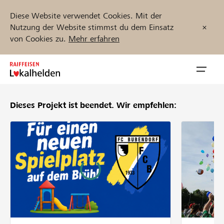
Diese Website verwendet Cookies. Mit der
Nutzung der Website stimmst du dem Einsatz
von Cookies zu.
Mehr erfahren
Zum
Inhalt
Navig
springen
öffnen
Dieses Projekt ist beendet.
Wir empfehlen:
Jetzt starten
Projekte und Organisationen finden
Unterstützen
Hilfe & Support