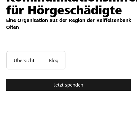
für Hörgeschädigte
Partner / Raiffeisenbank
Eine Organisation aus der Region der
Raiffeisenbank
Olten
Anmelden
Übersicht
Blog
Registrieren
Jetzt spenden
DE
FR
IT