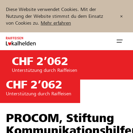
Diese Website verwendet Cookies. Mit der
Nutzung der Website stimmst du dem Einsatz
von Cookies zu.
Mehr erfahren
Zum
Inhalt
Navig
springen
öffnen
CHF 2’062
Jetzt starten
Unterstützung durch Raiffeisen
CHF 2’062
Unterstützung durch Raiffeisen
Projekte und Organisationen finden
Unterstützen
PROCOM, Stiftung
Kommunikationshilfe
Hilfe & Support