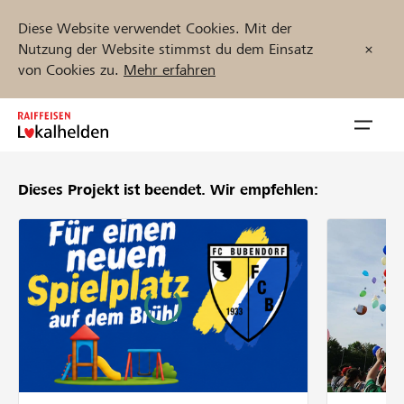
Diese Website verwendet Cookies. Mit der
Nutzung der Website stimmst du dem Einsatz
von Cookies zu.
Mehr erfahren
Zum
Inhalt
Navig
springen
öffnen
Dieses Projekt ist beendet.
Wir empfehlen:
Jetzt starten
Projekte und Organisationen finden
Unterstützen
Hilfe & Support