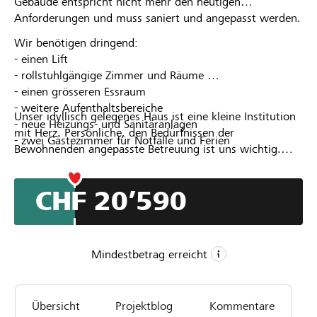
Gebäude entspricht nicht mehr den heutigen
Anforderungen und muss saniert und angepasst werden.
Wir benötigen dringend:
- einen Lift
- rollstuhlgängige Zimmer und Räume
- einen grösseren Essraum
- weitere Aufenthaltsbereiche
Unser idyllisch gelegenes Haus ist eine kleine Institution
- neue Heizungs- und Sanitäranlagen
mit Herz. Persönliche, den Bedürfnissen der
- zwei Gästezimmer für Notfälle und Ferien
Bewohnenden angepasste Betreuung ist uns wichtig.
Damit die Sonnegg auch zukünftig diese Funktion
erfüllen kann, ist der Umbau dringend nötig.
CHF 20’590
Mindestbetrag erreicht
CHF 20’000
Übersicht
Projektblog
Kommentare
Mindestbetrag