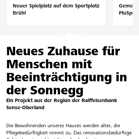
Neuer Spielplatz auf dem Sportplatz
Gemeins
Partner / Raiffeisenbank
Brühl
PluSpor
Anmelden
Neues Zuhause für
Menschen mit
Registrieren
Beeinträchtigung in
der Sonnegg
DE
FR
IT
Ein Projekt aus der Region der
Raiffeisenbank
Sense-Oberland
Die Bewohnenden unseres Hauses werden älter, die
Pflegebedürftigkeit nimmt zu. Das renovationsbedürftige