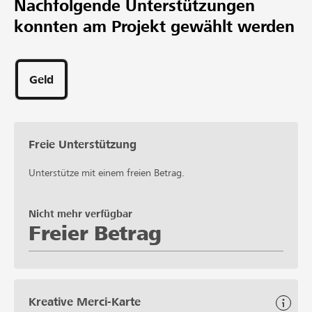
Nachfolgende Unterstützungen
CHF 95’000
konnten am Projekt gewählt werden
Wunschbetrag
59
Unterstützungen
Geld
Freie Unterstützung
Unterstütze mit einem freien Betrag.
Nicht mehr verfügbar
Freier Betrag
Kreative Merci-Karte