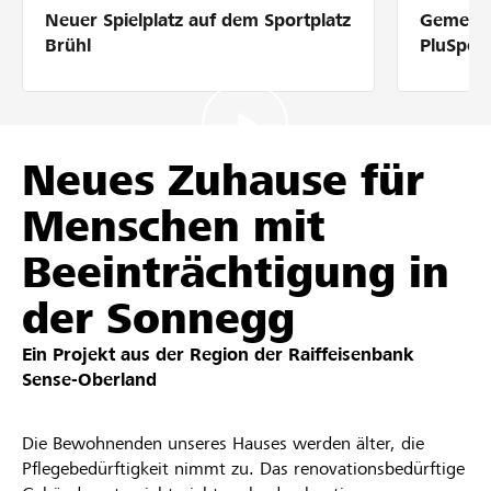
Neuer Spielplatz auf dem Sportplatz
Gemeins
Partner / Raiffeisenbank
Brühl
PluSpor
Anmelden
Neues Zuhause für
Menschen mit
Registrieren
Beeinträchtigung in
der Sonnegg
DE
FR
IT
Ein Projekt aus der Region der
Raiffeisenbank
Sense-Oberland
Die Bewohnenden unseres Hauses werden älter, die
Pflegebedürftigkeit nimmt zu. Das renovationsbedürftige