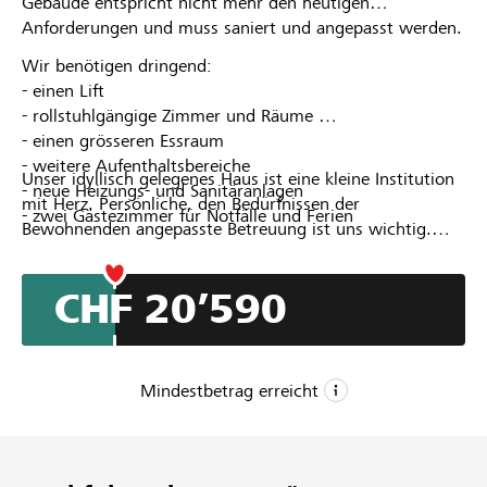
Gebäude entspricht nicht mehr den heutigen
Anforderungen und muss saniert und angepasst werden.
Wir benötigen dringend:
- einen Lift
- rollstuhlgängige Zimmer und Räume
- einen grösseren Essraum
- weitere Aufenthaltsbereiche
Unser idyllisch gelegenes Haus ist eine kleine Institution
- neue Heizungs- und Sanitäranlagen
mit Herz. Persönliche, den Bedürfnissen der
- zwei Gästezimmer für Notfälle und Ferien
Bewohnenden angepasste Betreuung ist uns wichtig.
Damit die Sonnegg auch zukünftig diese Funktion
erfüllen kann, ist der Umbau dringend nötig.
CHF 20’590
Mindestbetrag erreicht
CHF 20’000
Mindestbetrag