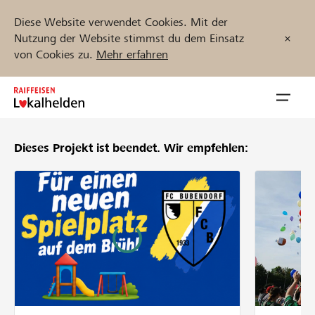
Diese Website verwendet Cookies. Mit der
Nutzung der Website stimmst du dem Einsatz
von Cookies zu.
Mehr erfahren
Zum
Inhalt
Navig
springen
öffnen
Dieses Projekt ist beendet.
Wir empfehlen:
Jetzt starten
Projekte und Organisationen finden
Unterstützen
Hilfe & Support