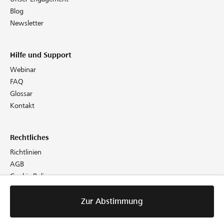
Blog
Newsletter
Hilfe und Support
Webinar
FAQ
Glossar
Kontakt
Rechtliches
Richtlinien
AGB
Cookie Policy
Datenschutz
Impressum
Zur Abstimmung
Zur Abstimmung