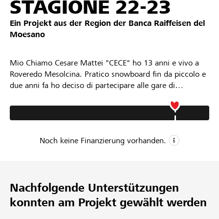
STAGIONE 22-23
Ein Projekt aus der Region der
Banca Raiffeisen del
Moesano
Mio Chiamo Cesare Mattei "CECE" ho 13 anni e vivo a
Roveredo Mesolcina. Pratico snowboard fin da piccolo e
due anni fa ho deciso di partecipare alle gare di
snowboard cross ( disciplina olimpica). Nella stagione
2022 / 23 sono diventato Campione Svizzero di
Snowboard Cross vincendo i Swiss Champs a Lenk in
Simmental. Sono diventato anche campione Italiano di
Noch keine Finanzierung vorhanden.
snowboard cross vincendo al Passo San Pellegrino i
Campionati Italiani Assoluti. Ho vinto anche la Swiss Cup
generale e ho finito la Coppa Italia in terza posizione
CHF 2’500
assoluta. Su 17 gare ho conquistato ben 15 podi.
Mindestbetrag
Nachfolgende Unterstützungen
CHF 3’000
konnten am Projekt gewählt werden
Wunschbetrag