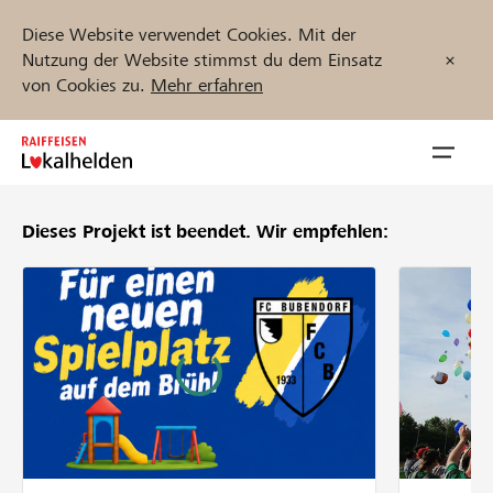
Diese Website verwendet Cookies. Mit der
Nutzung der Website stimmst du dem Einsatz
von Cookies zu.
Mehr erfahren
Zum
Inhalt
Navig
springen
öffnen
Dieses Projekt ist beendet.
Wir empfehlen:
Jetzt starten
Projekte und Organisationen finden
Unterstützen
Hilfe & Support