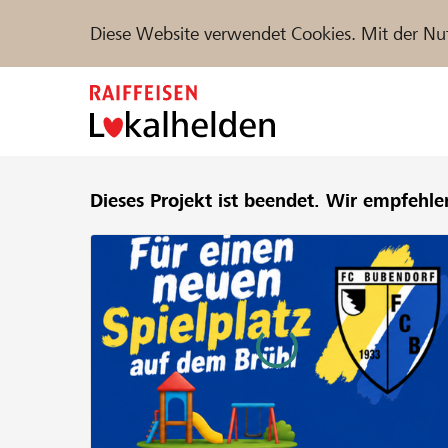
Diese Website verwendet Cookies. Mit der Nu
Zum
Inhalt
springen
Unterstützen
Dieses Projekt ist beendet.
Hilfe & Support
Wir empfehle
Partne
Projekte und Organisationen finden
DE
FR
IT