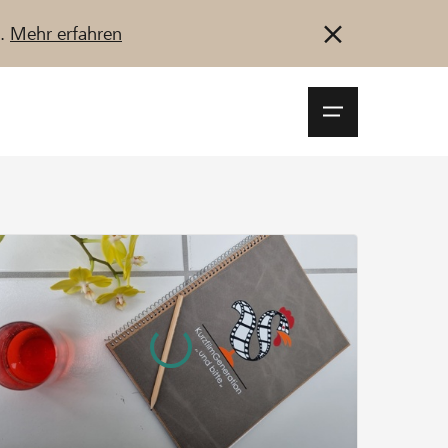
u.
Mehr erfahren
Navigationsm
öffnen
Anmelden
Registrieren
Jetzt starten