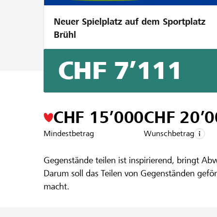
Neuer Spielplatz auf dem Sportplatz
Brühl
CHF 7’111
Ein Projekt aus der Region der
Raiffeise
shaare
CHF 15’000
CHF 20’0
Mindestbetrag
Wunschbetrag
Gegenstände teilen ist inspirierend, bringt A
Darum soll das Teilen von Gegenständen geförd
macht.