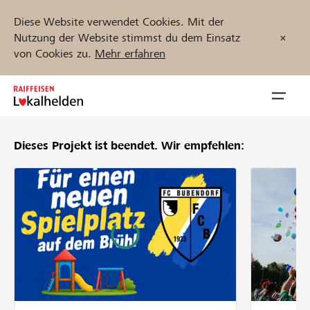
Diese Website verwendet Cookies. Mit der
Nutzung der Website stimmst du dem Einsatz
von Cookies zu.
Mehr erfahren
Zum
Inhalt
Navig
springen
öffnen
Dieses Projekt ist beendet.
Wir empfehlen:
Jetzt starten
Projekte und Organisationen finden
Unterstützen
Hilfe & Support