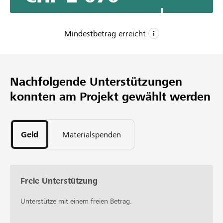
Skigebiete auswählt. Das Projekt soll Jugendliche und
Eltern zum vermehrten Bewegen im Freien motivieren.
Mindestbetrag erreicht
CHF 750
Mindestbetrag
Nachfolgende Unterstützungen
CHF 1’000
konnten am Projekt gewählt werden
Wunschbetrag
10
Unterstützungen
Geld
Materialspenden
Freie Unterstützung
Unterstütze mit einem freien Betrag.