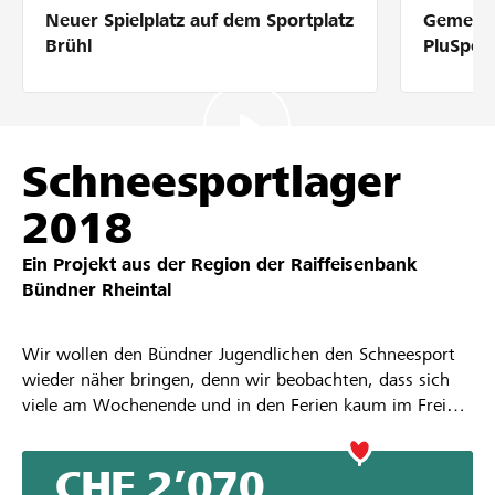
Neuer Spielplatz auf dem Sportplatz
Gemeins
Partner / Raiffeisenbank
Brühl
PluSpor
Anmelden
Schneesportlager
2018
Registrieren
Ein Projekt aus der Region der
Raiffeisenbank
Bündner Rheintal
DE
FR
IT
Wir wollen den Bündner Jugendlichen den Schneesport
wieder näher bringen, denn wir beobachten, dass sich
viele am Wochenende und in den Ferien kaum im Freien
oder sogar auf der Piste vergnügen.
Gleichzeitig wollen wir zeigen, dass Wintersport auch
CHF 2’070
heute noch erschwinglich ist, indem man kleiner