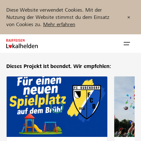
Diese Website verwendet Cookies. Mit der
Nutzung der Website stimmst du dem Einsatz
von Cookies zu.
Mehr erfahren
Zum
Inhalt
Navig
springen
öffnen
Dieses Projekt ist beendet.
Wir empfehlen:
Jetzt starten
Projekte und Organisationen finden
Unterstützen
Hilfe & Support