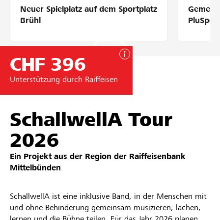
Neuer Spielplatz auf dem Sportplatz
Gemeins
Partner / Raiffeisenbank
Brühl
PluSpor
CHF 396
Anmelden
Unterstützung durch Raiffeisen
Registrieren
SchallwellA Tour
2026
DE
FR
IT
Ein Projekt aus der Region der
Raiffeisenbank
Mittelbünden
SchallwellA ist eine inklusive Band, in der Menschen mit
und ohne Behinderung gemeinsam musizieren, lachen,
lernen und die Bühne teilen. Für das Jahr 2026 planen