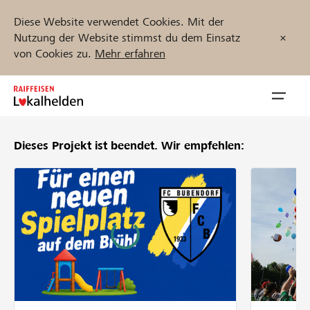
Diese Website verwendet Cookies. Mit der
Nutzung der Website stimmst du dem Einsatz
von Cookies zu.
Mehr erfahren
Zum
Inhalt
Navig
springen
öffnen
Dieses Projekt ist beendet.
Wir empfehlen:
Jetzt starten
Projekte und Organisationen finden
Unterstützen
Hilfe & Support