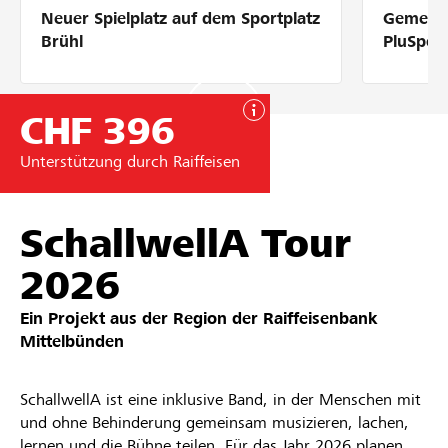
Neuer Spielplatz auf dem Sportplatz
Gemeins
Partner / Raiffeisenbank
Brühl
PluSpor
CHF 396
Anmelden
Unterstützung durch Raiffeisen
Registrieren
SchallwellA Tour
2026
DE
FR
IT
Ein Projekt aus der Region der
Raiffeisenbank
Mittelbünden
SchallwellA ist eine inklusive Band, in der Menschen mit
und ohne Behinderung gemeinsam musizieren, lachen,
lernen und die Bühne teilen. Für das Jahr 2026 planen