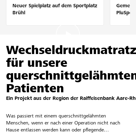
Neuer Spielplatz auf dem Sportplatz
Gemeins
Partner / Raiffeisenbank
Brühl
PluSpor
Anmelden
Wechseldruckmatrat
für unsere
Registrieren
querschnittgelähmte
Patienten
DE
FR
IT
Ein Projekt aus der Region der
Raiffeisenbank Aare-Rh
Was passiert mit einem querschnittgelähmten
Menschen, wenn er nach einer Operation nicht nach
Hause entlassen werden kann oder pflegende