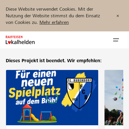
Diese Website verwendet Cookies. Mit der
Nutzung der Website stimmst du dem Einsatz
von Cookies zu.
Mehr erfahren
Zum
Inhalt
Navig
springen
öffnen
Dieses Projekt ist beendet.
Wir empfehlen:
Jetzt starten
Projekte und Organisationen finden
Unterstützen
Hilfe & Support