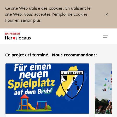
Ce site Web utilise des cookies. En utilisant le
site Web, vous acceptez l'emploi de cookies.
Pour en savoir plus
Zum
Inhalt
Navig
springen
öffnen
Ce projet est terminé.
Nous recommandons:
Démarrez maintenant
Trouvez des projets et des organisations
Parrainer
Soutien & assistance