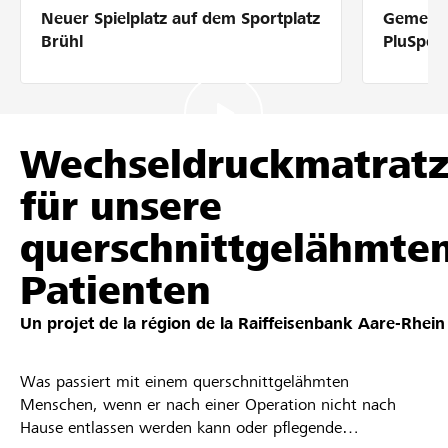
Neuer Spielplatz auf dem Sportplatz
Gemeins
Partenaires / Banques Raiffeisen
Brühl
PluSpor
Se connecter
Wechseldruckmatrat
für unsere
S'inscrire
querschnittgelähmte
Patienten
DE
FR
IT
Un projet de la région de la
Raiffeisenbank Aare-Rhein
Was passiert mit einem querschnittgelähmten
Menschen, wenn er nach einer Operation nicht nach
Hause entlassen werden kann oder pflegende