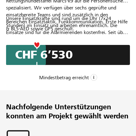
Rettungshundestaffel Marcs-k9 auf die Personensuche
spezialisiert. Wir verfügen über sechs geprüfte und
einsatzbereite Teams und sind zusätzlich in den
Unsere Einsatzkräfte sind rund um die Uhr (7x24
Bereichen Einsatztaktik, Funkkommunikation, Erste Hilfe
Stunden) im Einsatz und arbeiten ehrenamtlich. Die
& BLS-AED sowie GPS geschult.
Einsätze sind für die Alarmierenden kostenfrei. Seit über
vier Jahren konzentrieren wir uns rein auf die Suche nach
demenzerkrankten Personen. In dieser Zeit konnten wir
CHF 6’530
mehrere Alters- und Pflegeheime bei der Suche nach
vermissten Bewohnern unterstützen, darunter: Sennhof,
Lindenhof, Reusspark, AZ Rondo, Rinau Park.
Mindestbetrag erreicht
CHF 5’000
Mindestbetrag
Nachfolgende Unterstützungen
CHF 20’000
konnten am Projekt gewählt werden
Wunschbetrag
86
Unterstützungen