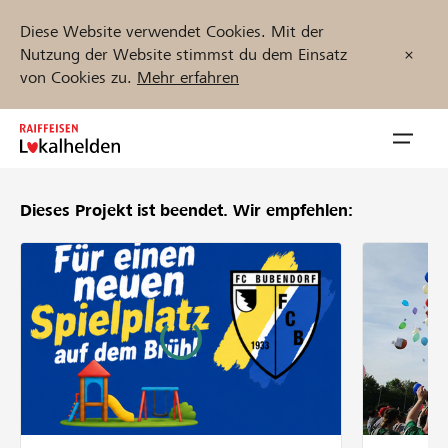
Diese Website verwendet Cookies. Mit der
Nutzung der Website stimmst du dem Einsatz
von Cookies zu.
Mehr erfahren
Zum
Inhalt
Navig
springen
öffnen
Dieses Projekt ist beendet.
Wir empfehlen:
Jetzt starten
Projekte und Organisationen finden
Unterstützen
Hilfe & Support