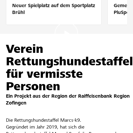
Neuer Spielplatz auf dem Sportplatz
Gemeins
Partner / Raiffeisenbank
Brühl
PluSpor
Anmelden
Verein
Rettungshundestaffel
Registrieren
für vermisste
Personen
DE
FR
IT
Ein Projekt aus der Region der
Raiffeisenbank Region
Zofingen
Die Rettungshundestaffel Marcs-k9.
Gegründet im Jahr 2019, hat sich die