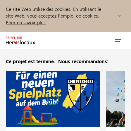
Ce site Web utilise des cookies. En utilisant le
site Web, vous acceptez l'emploi de cookies.
Pour en savoir plus
Zum
Inhalt
Navig
springen
öffnen
Ce projet est terminé.
Nous recommandons:
Démarrez maintenant
Trouvez des projets et des organisations
Parrainer
Soutien & assistance