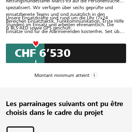
Rettungshundestaffel Marcs-k9 auf die Personensuche
spezialisiert. Wir verfügen über sechs geprüfte und
einsatzbereite Teams und sind zusätzlich in den
Unsere Einsatzkräfte sind rund um die Uhr (7x24
Bereichen Einsatztaktik, Funkkommunikation, Erste Hilfe
Stunden) im Einsatz und arbeiten ehrenamtlich. Die
& BLS-AED sowie GPS geschult.
Einsätze sind für die Alarmierenden kostenfrei. Seit über
vier Jahren konzentrieren wir uns rein auf die Suche nach
demenzerkrankten Personen. In dieser Zeit konnten wir
CHF 6’530
mehrere Alters- und Pflegeheime bei der Suche nach
vermissten Bewohnern unterstützen, darunter: Sennhof,
Lindenhof, Reusspark, AZ Rondo, Rinau Park.
Montant minimum atteint
CHF 5’000
Montant minimum
Les parrainages suivants ont pu être
CHF 20’000
choisis dans le cadre du projet
Montant désiré
86
Parrainages