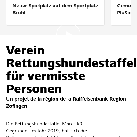
Neuer Spielplatz auf dem Sportplatz
Gemeins
Partenaires / Banques Raiffeisen
Brühl
PluSpor
Se connecter
Verein
Rettungshundestaffel
S'inscrire
für vermisste
Personen
DE
FR
IT
Un projet de la région de la
Raiffeisenbank Region
Zofingen
Die Rettungshundestaffel Marcs-k9.
Gegründet im Jahr 2019, hat sich die