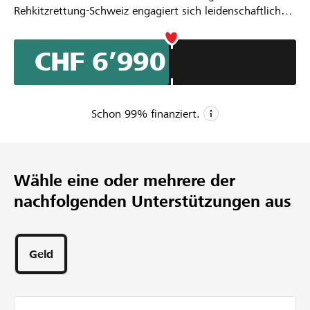
Rehkitzrettung-Schweiz engagiert sich leidenschaftlich
Partner / Raiffeisenbank
und ehrenamtlich für die Tierrettung in der Schweiz. Mit
einer Drohne mit Wärmebildkamera können Jungtiere
CHF 6’990
vor dem Mähen schnell und zuverlässig gefunden und in
Sicherheit gebracht werden.
Ich möchte mich ehrenamtlich in der Rehkitzrettung
Anmelden
engagieren und dafür die professionelle Drohne DJI
Schon
99
% finanziert.
Matrice 4T anschaffen. Diese Drohne bietet modernste
Wärmebild- und Zoomtechnik für präzise Suchflüge auch
Registrieren
CHF 7’000
bei Morgennebel und tiefem Licht.
Mindestbetrag
Gemeinsam können wir einen echten Beitrag zum
Wähle eine oder mehrere der
CHF 12’500
Tierschutz und zur Bewahrung unserer Natur leisten –
DE
FR
IT
nachfolgenden Unterstützungen aus
jede Unterstützung zählt!
Wunschbetrag
73
Unterstützungen
35
Geld
Tage