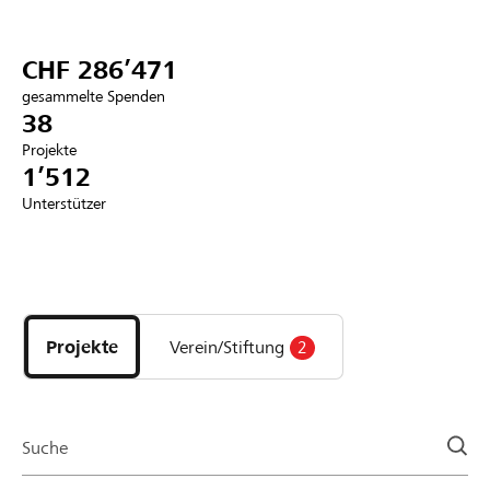
Partner / Raiffeisenbank
CHF 286’471
gesammelte Spenden
38
Projekte
Anmelden
1’512
Unterstützer
Registrieren
Entdecke
DE
FR
IT
Projekte
und
Projekte
Verein/Stiftung
2
Organisationen
der
Page
Suche