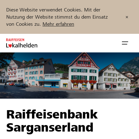
Diese Website verwendet Cookies. Mit der
Nutzung der Website stimmst du dem Einsatz
von Cookies zu.
Mehr erfahren
Zum
Inhalt
Navig
springen
öffnen
Jetzt starten
Projekte und Organisationen finden
Raiffeisenbank
Unterstützen
Sarganserland
Hilfe & Support