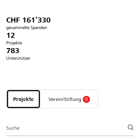
Partner / Raiffeisenbank
CHF 161’330
gesammelte Spenden
12
Projekte
Anmelden
783
Unterstützer
Registrieren
Entdecke
DE
FR
IT
Projekte
und
Projekte
Verein/Stiftung
0
Organisationen
der
Page
Suche