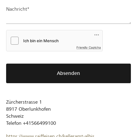
Nachricht*
Friendly Captcha
Absenden
Zürcherstrasse 1
8917
Oberlunkhofen
Schweiz
Telefon
+41566499100
https://www.raiffeisen.ch/kelleramt-albis