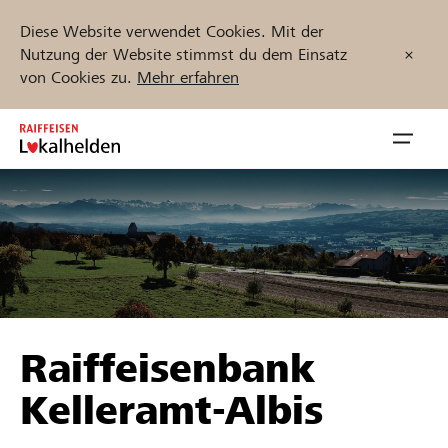
Diese Website verwendet Cookies. Mit der
Nutzung der Website stimmst du dem Einsatz
von Cookies zu.
Mehr erfahren
Zum
Inhalt
Navig
springen
öffnen
Jetzt starten
Projekte und Organisationen finden
Raiffeisenbank
Unterstützen
Kelleramt-Albis
Hilfe & Support