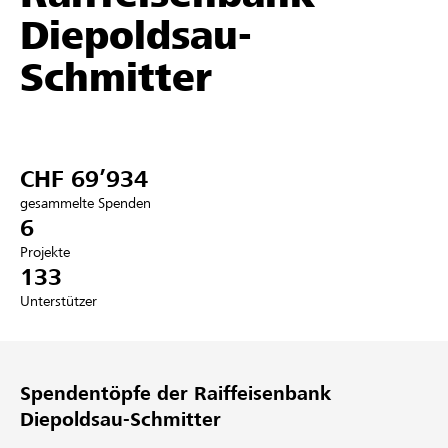
Diepoldsau-
Partner / Raiffeisenbank
Schmitter
Anmelden
CHF 69’934
Registrieren
gesammelte Spenden
6
Projekte
133
DE
FR
IT
Unterstützer
Spendentöpfe der Raiffeisenbank
Diepoldsau-Schmitter