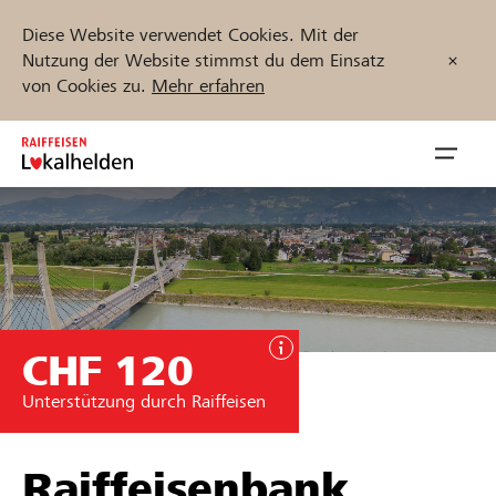
Diese Website verwendet Cookies. Mit der
Nutzung der Website stimmst du dem Einsatz
von Cookies zu.
Mehr erfahren
Zum
Inhalt
Navig
springen
öffnen
Jetzt starten
CHF 120
Projekte und Organisationen finden
Unterstützung durch Raiffeisen
Unterstützen
Hilfe & Support
Raiffeisenbank