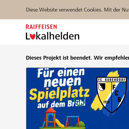
Diese Website verwendet Cookies. Mit der Nu
Zum
Inhalt
springen
Unterstützen
Dieses Projekt ist beendet.
Hilfe & Support
Wir empfehle
Partne
Projekte und Organisationen finden
DE
FR
IT