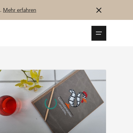
u.
Mehr erfahren
Navigationsm
öffnen
Anmelden
Registrieren
Jetzt starten