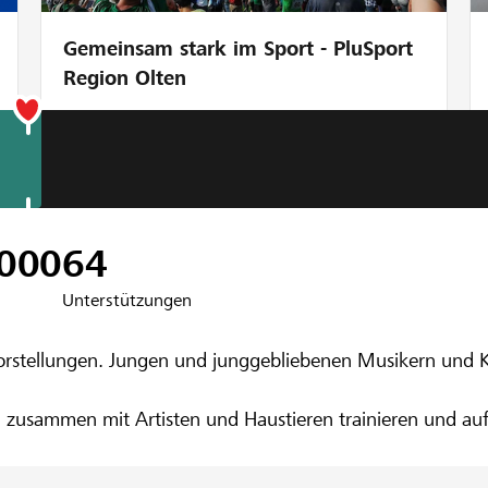
Gemeinsam stark im Sport - PluSport
Region Olten
nbank Diepoldsau-Schmitter
 Breu
’000
64
Unterstützungen
 Vorstellungen. Jungen und junggebliebenen Musikern und K
, zusammen mit Artisten und Haustieren trainieren und au