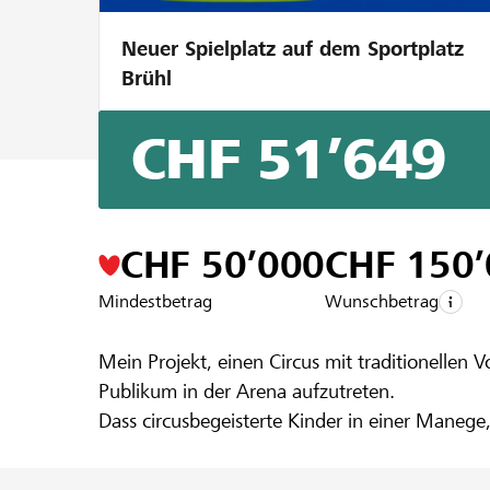
Neuer Spielplatz auf dem Sportplatz
Brühl
CHF 51’649
Ein Projekt aus der Region der
Raiffeise
Circus Beat
CHF 50’000
CHF 150
Mindestbetrag
Wunschbetrag
Mein Projekt, einen Circus mit traditionellen
Publikum in der Arena aufzutreten.
Dass circusbegeisterte Kinder in einer Manege