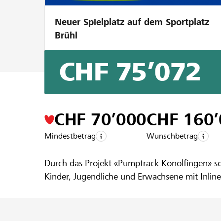
Neuer Spielplatz auf dem Sportplatz
Brühl
CHF 75’072
Ein Projekt aus der Region der
Raiffeisen
Pumptrack 
CHF 70’000
CHF 160
Mindestbetrag
Wunschbetrag
Durch das Projekt «Pumptrack Konolfingen» so
Kinder, Jugendliche und Erwachsene mit Inline