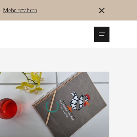
u.
Mehr erfahren
Navigationsm
öffnen
Anmelden
Registrieren
Jetzt starten