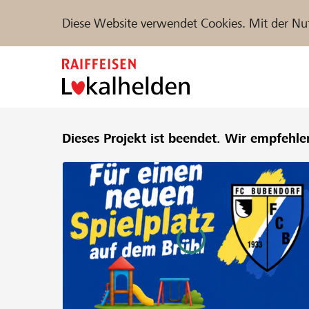
Diese Website verwendet Cookies. Mit der Nu
Zum
Inhalt
springen
Unterstützen
Dieses Projekt ist beendet.
Hilfe & Support
Wir empfehle
Partne
Projekte und Organisationen finden
DE
FR
IT