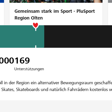
Gemeinsam stark im Sport - PluSport
Region Olten
bank Thunersee-Kiesental​
Konolfingen
’000
169
Unterstützungen
ll in der Region ein alternativer Bewegungsraum geschaf
 Skates, Skateboards und natürlich Fahrrädern kostenlos 