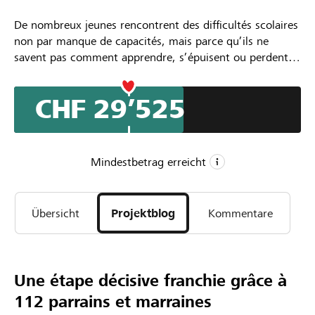
De nombreux jeunes rencontrent des difficultés scolaires
non par manque de capacités, mais parce qu’ils ne
savent pas comment apprendre, s’épuisent ou perdent
confiance. Singuliers-Pluriels propose dès la rentrée
scolaire 2026-2027 des accompagnements individuels
CHF 29’525
afin de les aider à comprendre leur fonctionnement
d’apprentissage, à développer des stratégies adaptées, à
reprendre confiance et à gagner en autonomie. Afin de
pouvoir aller dans les quartiers ou dans des communes,
Mindestbetrag erreicht
nous souhaitons créer l'Atelier nomade, un van
aménagé, où accueillir les jeunes ou leurs parents, un
CHF 20’000
espace qui facilite la rencontre.
Übersicht
Projektblog
Kommentare
Mindestbetrag
CHF 50’000
Wunschbetrag
170
Une étape décisive franchie grâce à
Unterstützungen
112 parrains et marraines