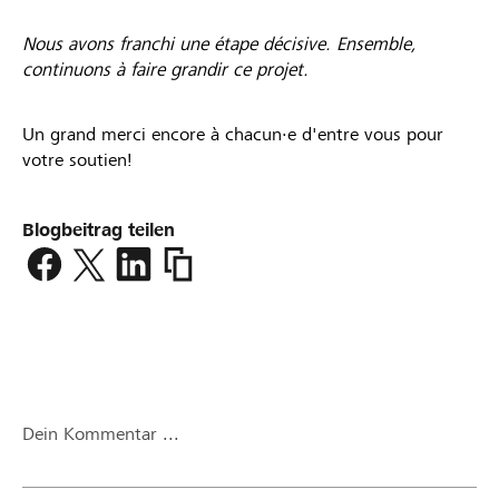
Nous avons franchi une étape décisive. Ensemble,
continuons à faire grandir ce projet.
Un grand merci encore à chacun·e d'entre vous pour
votre soutien!
Blogbeitrag teilen
https://www.lokalhelden.ch/proximit-
pour-
apprendre/blog2/beitrag/une-
tape-
dcisive-
franchie-
grce-
Dein Kommentar ...
112-
parrains-
et-