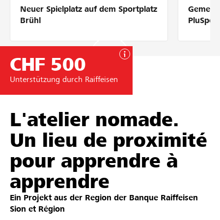
Neuer Spielplatz auf dem Sportplatz
Gemeins
Partner / Raiffeisenbank
Brühl
PluSpor
CHF 500
Anmelden
Unterstützung durch Raiffeisen
Registrieren
L'atelier nomade.
Un lieu de proximité
DE
FR
IT
pour apprendre à
apprendre
Ein Projekt aus der Region der
Banque Raiffeisen
Sion et Région