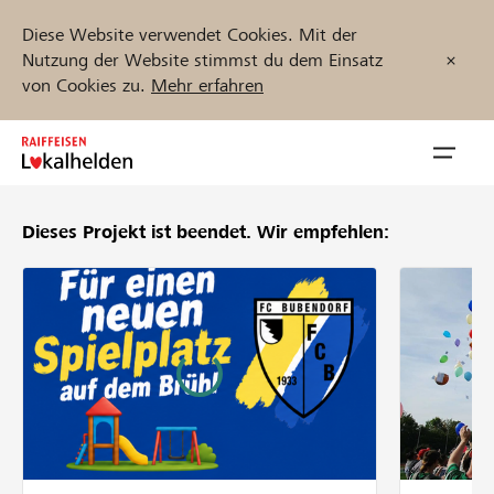
Diese Website verwendet Cookies. Mit der
Nutzung der Website stimmst du dem Einsatz
von Cookies zu.
Mehr erfahren
Zum
Inhalt
Navig
springen
öffnen
Dieses Projekt ist beendet.
Wir empfehlen:
Jetzt starten
Projekte und Organisationen finden
Unterstützen
Hilfe & Support