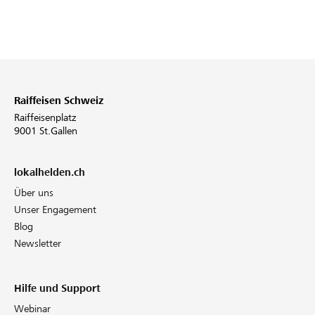
Partner / Raiffeisenbank
Raiffeisen Schweiz
Anmelden
Raiffeisenplatz
9001 St.Gallen
Registrieren
lokalhelden.ch
Über uns
DE
FR
IT
Unser Engagement
Blog
Newsletter
Hilfe und Support
Webinar