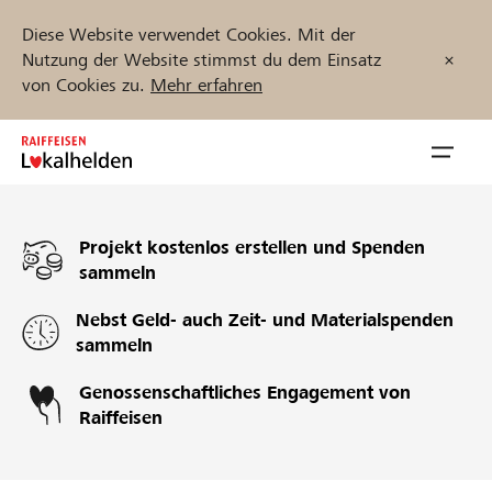
Diese Website verwendet Cookies. Mit der
Nutzung der Website stimmst du dem Einsatz
von Cookies zu.
Mehr erfahren
Zum
Inhalt
Navig
springen
öffnen
Projekt kostenlos erstellen und Spenden
Jetzt starten
sammeln
Nebst Geld- auch Zeit- und Materialspenden
sammeln
Projekte und Organisationen finden
Genossenschaftliches Engagement von
Unterstützen
Raiffeisen
Hilfe & Support